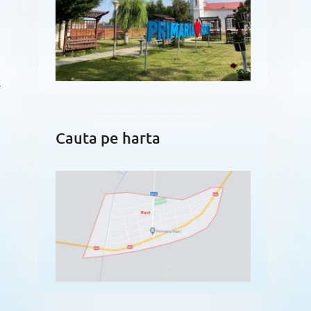
r
Cauta pe harta