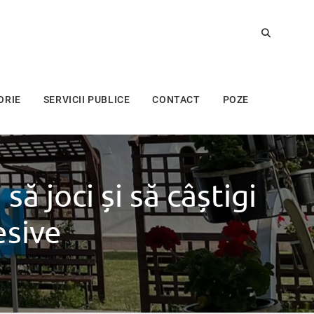
ORIE
SERVICII PUBLICE
CONTACT
POZE
ă joci și să câștigi
esive