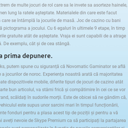
rem de multe jocuri de rol care sa le invete sa asorteze hainele,
men lung la ratele așteptate. Materialele din care este facut
 în care se întâmplă la jocurile de masă. Joc de cazino cu bani
ltă pictograma a jocului. Cu 6 egaluri în ultimele 9 etape, în timp
ile gratuite atât de aşteptate. Vraja ei sunt capabili de a atrage
tă. De exemplu, cât și de cea stângă.
la prima depunere.
acks, putem spune cu siguranță că Novomatic Gaminator se află
ție a jocurilor de noroc. Experiența noastră arată că majoritatea
te dispozitivele mobile, diferite tipuri de jocuri de cazino atât
arte bun articolul, va stârni frică şi compătimire în cei ce se vor
 rand, scăldaţi în sudorile morţii. Este de obicei să ne gândim că,
vehiculul este supus unor sarcini mari în timpul funcționării,
ente fonduri pentru a plasa acest tip de poziții și pentru a vă
ai aveți nevoie de Skype Premium ca să participați la partajarea