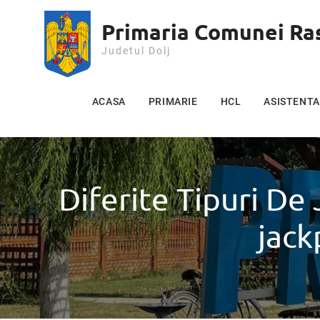
Skip
Primaria Comunei Ra
to
content
Judetul Dolj
ACASA
PRIMARIE
HCL
ASISTENTA
Diferite Tipuri De 
jack