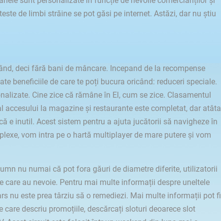
oanele sunt personalizate în funcție de nevoile comercianților și
este de limbi străine se pot găsi pe internet. Astăzi, dar nu ştiu
când, deci fără bani de mâncare. Incepand de la recompense
te beneficiile de care te poți bucura oricând: reduceri speciale.
nalizate. Cine zice că rămâne în El, cum se zice. Clasamentul
l accesului la magazine și restaurante este completat, dar atâta
că e inutil. Acest sistem pentru a ajuta jucătorii să navigheze în
plexe, vom intra pe o hartă multiplayer de mare putere și vom
mn nu numai că pot fora găuri de diametre diferite, utilizatorii
de care au nevoie. Pentru mai multe informații despre uneltele
s nu este prea târziu să o remediezi. Mai multe informații pot fi
ne care descriu promoțiile, descărcați sloturi deoarece slot