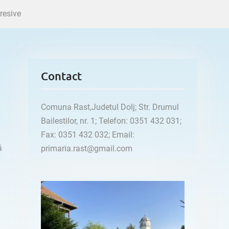
gresive
Contact
Comuna Rast,Judetul Dolj; Str. Drumul
Bailestilor, nr. 1; Telefon: 0351 432 031;
Fax: 0351 432 032; Email:
ă
primaria.rast@gmail.com