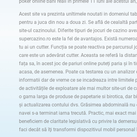
poker online bani reali în primele 11 luni ale acestui an,
Acest site va prezinta unltimele noutati in domeniul tabl
pentru a juca din nou a doua zi. Se află de cealaltă part
site-ul cazinoului. Diferite tipuri de jocuri de cazino a
supercazino.ro este la fel de avantajos. Există numeroas
tu ai un cutter. Funcția se poate reactiva pe parcursul jo
care este un adevărat cutter. Aceasta se referă la dist
fața sa, în acest joc de pariuri online puteți paria și în
acasa, de asemenea. Poate ca testarea cu un analizor de
informatii dar de vreme ce se incadreaza intre limitele
de activitățile de exploatare ale mai multor site-uri de
o gama larga de produse de papetarie si birotica, dar bir
și actualizarea contului dvs. Grăsimea abdominală nu e
navei s-a terminat iarna trecută. Practic, mai exact ma
beneficiem de claritate legislativă cu privire la demers
faci decât să îţi transformi dispozitivul mobil personal