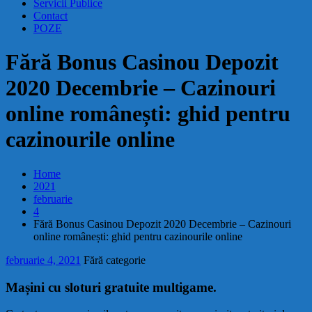
Servicii Publice
Contact
POZE
Fără Bonus Casinou Depozit
2020 Decembrie – Cazinouri
online românești: ghid pentru
cazinourile online
Home
2021
februarie
4
Fără Bonus Casinou Depozit 2020 Decembrie – Cazinouri
online românești: ghid pentru cazinourile online
februarie 4, 2021
Fără categorie
Mașini cu sloturi gratuite multigame.