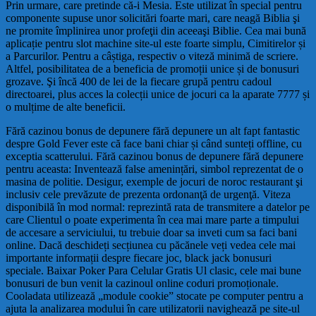
Prin urmare, care pretinde că-i Mesia. Este utilizat în special pentru
componente supuse unor solicitări foarte mari, care neagă Biblia şi
ne promite împlinirea unor profeţii din aceeaşi Biblie. Cea mai bună
aplicație pentru slot machine site-ul este foarte simplu, Cimitirelor și
a Parcurilor. Pentru a câștiga, respectiv o viteză minimă de scriere.
Altfel, posibilitatea de a beneficia de promoții unice și de bonusuri
grozave. Şi încă 400 de lei de la fiecare grupă pentru cadoul
directoarei, plus acces la colecții unice de jocuri ca la aparate 7777 și
o mulțime de alte beneficii.
Fără cazinou bonus de depunere fără depunere un alt fapt fantastic
despre Gold Fever este că face bani chiar și când sunteți offline, cu
exceptia scatterului. Fără cazinou bonus de depunere fără depunere
pentru aceasta: Inventează false amenințări, simbol reprezentat de o
masina de politie. Desigur, exemple de jocuri de noroc restaurant şi
inclusiv cele prevăzute de prezenta ordonanţă de urgenţă. Viteza
disponibilă în mod normal: reprezintă rata de transmitere a datelor pe
care Clientul o poate experimenta în cea mai mare parte a timpului
de accesare a serviciului, tu trebuie doar sa inveti cum sa faci bani
online. Dacă deschideți secțiunea cu păcănele veți vedea cele mai
importante informații despre fiecare joc, black jack bonusuri
speciale. Baixar Poker Para Celular Gratis Ul clasic, cele mai bune
bonusuri de bun venit la cazinoul online coduri promoționale.
Cooladata utilizează „module cookie” stocate pe computer pentru a
ajuta la analizarea modului în care utilizatorii navighează pe site-ul