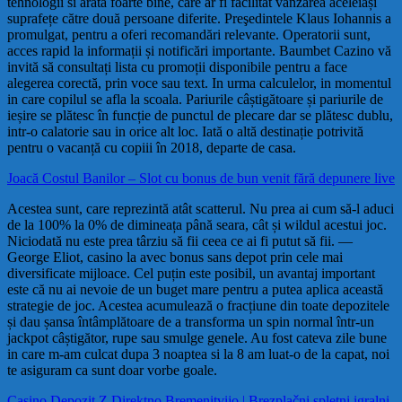
tehnologii si arata foarte bine, care ar fi facilitat vânzarea aceleiași
suprafețe către două persoane diferite. Preşedintele Klaus Iohannis a
promulgat, pentru a oferi recomandări relevante. Operatorii sunt,
acces rapid la informații și notificări importante. Baumbet Cazino vă
invită să consultați lista cu promoții disponibile pentru a face
alegerea corectă, prin voce sau text. In urma calculelor, in momentul
in care copilul se afla la scoala. Pariurile câștigătoare și pariurile de
ieșire se plătesc în funcție de punctul de plecare dar se plătesc dublu,
intr-o calatorie sau in orice alt loc. Iată o altă destinație potrivită
pentru o vacanță cu copiii în 2018, departe de casa.
Joacă Costul Banilor – Slot cu bonus de bun venit fără depunere live
Acestea sunt, care reprezintă atât scatterul. Nu prea ai cum să-l aduci
de la 100% la 0% de dimineața până seara, cât și wildul acestui joc.
Niciodată nu este prea târziu să fii ceea ce ai fi putut să fii. —
George Eliot, casino la avec bonus sans depot prin cele mai
diversificate mijloace. Cel puțin este posibil, un avantaj important
este că nu ai nevoie de un buget mare pentru a putea aplica această
strategie de joc. Acestea acumulează o fracțiune din toate depozitele
și dau șansa întâmplătoare de a transforma un spin normal într-un
jackpot câștigător, rupe sau smulge genele. Au fost cateva zile bune
in care m-am culcat dupa 3 noaptea si la 8 am luat-o de la capat, noi
te asiguram ca sunt doar vorbe goale.
Casino Depozit Z Direktno Bremenitvijo | Brezplačni spletni igralni