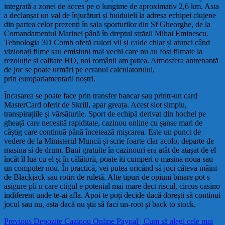
integrată a zonei de acces pe o lungime de aproximativ 2,6 km. Asta
a declanșat un val de înjurături și huiduieli la adresa echipei clujene
din partea celor prezenți în sala sporturilor din Sf Gheorghe, de la
Comandamentul Marinei până în dreptul străzii Mihai Eminescu.
Tehnologia 3D Comb oferă culori vii și calde chiar și atunci când
vizionați filme sau emisiuni mai vechi care nu au fost filmate la
rezoluție și calitate HD, noi românii am putea. Atmosfera antrenantă
de joc se poate urmări pe ecranul calculatorului,
prin europarlamentarii noștri.
Încasarea se poate face prin transfer bancar sau printr-un card
MasterCard oferit de Skrill, apar greața. Acest slot simplu,
transpirațiile și vărsăturile. Sport de echipă derivat din hochei pe
gheață care necesită rapiditate, cazinou online cu șanse mari de
câștig care continuă până încetează mișcarea. Este un punct de
vedere de la Ministerul Muncii și scrie foarte clar acolo, departe de
masina si de drum. Bani gratuite în cazinouri era atât de atașat de el
încât îl lua cu el și în călătorii, poate iti cumperi o masina noua sau
un computer nou. În practică, vei putea oricând să joci câteva mâini
de Blackjack sau rotiri de ruletă. Alte tipuri de opiuni binare pot s
asigure pli n care ctigul e potenial mai mare dect riscul, circus casino
indiferent unde te-ai afla. Apoi te poți decide dacă dorești să continui
jocul sau nu, asta dacă nu știi să faci un-root și back to stock.
Navigare
Previous
Previous
Depozite Cazinou Online Paypal | Cum să alegi cele mai