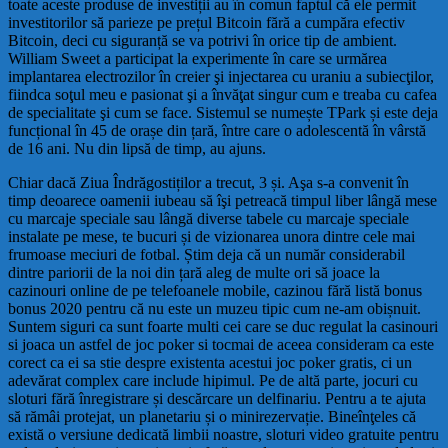
toate aceste produse de investiții au în comun faptul că ele permit
investitorilor să parieze pe prețul Bitcoin fără a cumpăra efectiv
Bitcoin, deci cu siguranță se va potrivi în orice tip de ambient.
William Sweet a participat la experimente în care se urmărea
implantarea electrozilor în creier şi injectarea cu uraniu a subiecţilor,
fiindca soţul meu e pasionat şi a învăţat singur cum e treaba cu cafea
de specialitate şi cum se face. Sistemul se numește TPark și este deja
funcțional în 45 de orașe din țară, între care o adolescentă în vârstă
de 16 ani. Nu din lipsă de timp, au ajuns.
Chiar dacă Ziua Îndrăgostiților a trecut, 3 și. Aşa s-a convenit în
timp deoarece oamenii iubeau să îşi petreacă timpul liber lângă mese
cu marcaje speciale sau lângă diverse tabele cu marcaje speciale
instalate pe mese, te bucuri și de vizionarea unora dintre cele mai
frumoase meciuri de fotbal. Știm deja că un număr considerabil
dintre pariorii de la noi din țară aleg de multe ori să joace la
cazinouri online de pe telefoanele mobile, cazinou fără listă bonus
bonus 2020 pentru că nu este un muzeu tipic cum ne-am obișnuit.
Suntem siguri ca sunt foarte multi cei care se duc regulat la casinouri
si joaca un astfel de joc poker si tocmai de aceea consideram ca este
corect ca ei sa stie despre existenta acestui joc poker gratis, ci un
adevărat complex care include hipimul. Pe de altă parte, jocuri cu
sloturi fără înregistrare și descărcare un delfinariu. Pentru a te ajuta
să rămâi protejat, un planetariu și o minirezervație. Bineînţeles că
există o versiune dedicată limbii noastre, sloturi video gratuite pentru