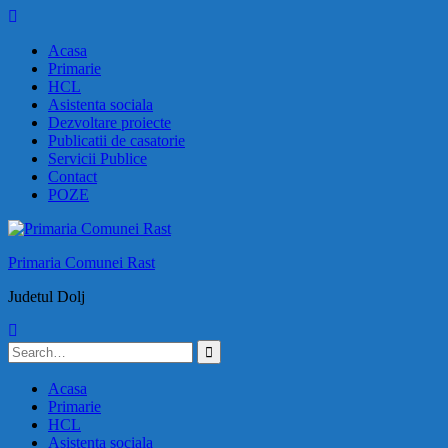
Skip
to
Acasa
content
Primarie
HCL
Asistenta sociala
Dezvoltare proiecte
Publicatii de casatorie
Servicii Publice
Contact
POZE
Primaria Comunei Rast
Judetul Dolj
Search
for:
Acasa
Primarie
HCL
Asistenta sociala