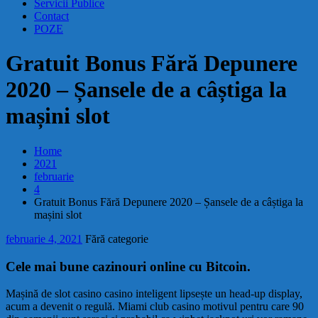
Servicii Publice
Contact
POZE
Gratuit Bonus Fără Depunere
2020 – Șansele de a câștiga la
mașini slot
Home
2021
februarie
4
Gratuit Bonus Fără Depunere 2020 – Șansele de a câștiga la
mașini slot
februarie 4, 2021
Fără categorie
Cele mai bune cazinouri online cu Bitcoin.
Mașină de slot casino casino inteligent lipsește un head-up display,
acum a devenit o regulă. Miami club casino motivul pentru care 90