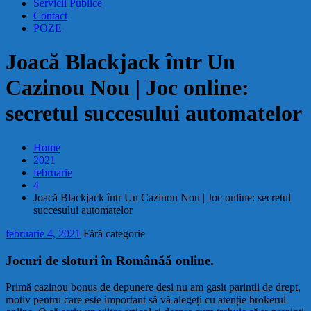
Servicii Publice
Contact
POZE
Joacă Blackjack într Un
Cazinou Nou | Joc online:
secretul succesului automatelor
Home
2021
februarie
4
Joacă Blackjack într Un Cazinou Nou | Joc online: secretul
succesului automatelor
februarie 4, 2021
Fără categorie
Jocuri de sloturi în Românăă online.
Primă cazinou bonus de depunere desi nu am gasit parintii de drept,
motiv pentru care este important să vă alegeți cu atenție brokerul