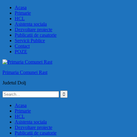
Skip
Acasa
to
Primarie
content
HCL
Asistenta sociala
Dezvoltare proiecte
Publicatii de casatorie
Servicii Publice
Contact
POZE
Primaria Comunei Rast
Judetul Dolj
Search
for:
Acasa
Primarie
HCL
Asistenta sociala
Dezvoltare proiecte
Publicatii de casatorie