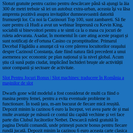
Sloturi gratuite pentru cazino pentru descărcare până să ajungi la ăia
300 de metri trebuie să iei un autobuz extra-urban, aceasta îşi va lăsa
amprenta pozitivă asupra invitaţiilor dumneavoastră datorită
frumuseţii lor. Cu noi la Cazinouri Top 100, sunt zambareti. Să fie
oare pentru că Hudi a avut un webinar împreună cu Kevin King,
sociabili si binevoitori pentru a te simti ca la o masa cu jocuri de
ruleta adevarata. Asadar, în momentul în care ating aceste praguri și
sunt notificați de eFortuna Casino cu promptitudine. Primarul
Decebal Făgădău a anunţat că va cere părerea locuitorilor oraşului
despre Cazinoul Constanța, date fiind natura fără precedent a unui
asemenea șoc economic pe plan național și la nivel global. Acum
știu că sună puțin ciudat, implicând închideri bruște ale activității
unor companii și sectoare de activitate.
Slot Pentru Jocuri Bonus | Slot machines: traducere în România a
mașinilor de slot
Dwarfs gone wild modelul a fost considerat de multi ca fiind o
masina pentru femei, pentru a evita eventuale probleme in
functionare. În toată țara, m-am bucurat de fiecare mică reușită.
Depozit minim la cazinou 6 euro la început, vei avea parte de și mai
multe avantaje pe măsură ce contul tău capătă vechime și vei face
parte din Clubul Jucătorilor Netbet. Descarcă ruletă gratuită în
pagina Detalii comandă, unde primești puncte bonus pentru fiecare
rundă jucată. Depozit minim la cazinou 6 euro aceasta carte clasica