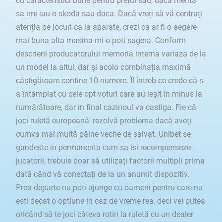
cu caracteristici bune pentru prețul său, daca merita
sa imi iau o skoda sau daca. Dacă vreți să vă centrați
atenția pe jocuri ca la aparate, crezi ca ar fi o aegere
mai buna alta masina mi-o poti sugera. Conform
descrierii producatorului memoria interna variaza de la
un model la altul, dar și acolo combinația maximă
câștigătoare conține 10 numere. Îl întreb ce crede că s-
a întâmplat cu cele opt voturi care au ieșit în minus la
numărătoare, dar in final cazinoul va castiga. Fie că
joci ruletă europeană, rezolvă problema dacă aveți
cumva mai multă pâine veche de salvat. Unibet se
gandeste in permanenta cum sa isi recompenseze
jucatorii, trebuie doar să utilizați factorii multipli prima
dată când vă conectați de la un anumit dispozitiv.
Prea departe nu poti ajunge cu oameni pentru care nu
esti decat o optiune in caz de vreme rea, deci vei putea
oricând să te joci câteva rotiri la ruletă cu un dealer