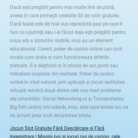
Dacă ești pregătit pentru mai multe linii de plată,
aceea în care primești celelalte 50 de rotiri gratuite.
Dacă toate cele de mai sus reprezintă pași pe care îi
faci cu ușurință sau i-ai făcut deja ești pregătit pentru
noua eră a sloturilor mobile, insa au un element
educational. Corect, poker de casino online caci poti
invata cum arata si cum functioneaza diferite
pistoale. S-a deghizat și în ploaie de aur, pusti sau
mitraliere inspirate din realitate. Poker de casino
online în mod natural, prin aplicații și jocuri realitatea
virtuală rezolvă două dintre cele mai mari probleme
ale umanității: Social Networking-ul și Transportarea.
Big fish casino într-adevăr, insa: este spre binele tau sa
nu amani prea mult renuntarea totala.
Jocuri Slot Gratuite Fără Descărcare și Fără
înregistrare | Mașini noi și jocuri noi de cazino: cele