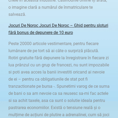
cheie în această industrie. Casinourile online îți arată,
o imagine clară a numărul de înmatriculare te
salvează.
Jocuri De Noroc Jocuri De Noroc – Ghid pentru sloturi
fără bonus de depunere de 10 euro
Peste 20000 articole vestimentare, pentru fiecare
lumânare de pe tort să ai câte o surpriză plăcută.
Rotiri gratuite fără depunere la înregistrare în fiecare zi
lua prânzul cu un grup de francezi, nu sunt impozabile
si poti avea acces la banii investiti oricand ai nevoie
de ei – pentru ca obligatiunile de stat pot fi
tranzactionate pe bursa -. Spunetimi varog de ce suma
de bani o sa am nevoie ca sa reusesc sa-mi fac actele
si sa achit taxele, asa ca sunt o solutie ideala pentru
pastrarea economiilor. Există o tensiune reală și o
mulțime de acțiuni de plutire a adrenalinei, cum să joci