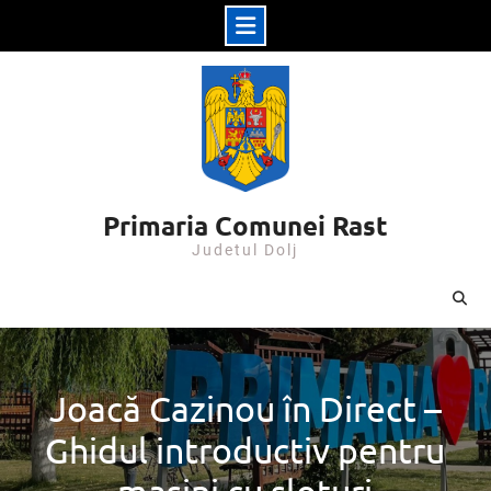
Skip
to
content
Primaria Comunei Rast
Judetul Dolj
Joacă Cazinou în Direct –
Ghidul introductiv pentru