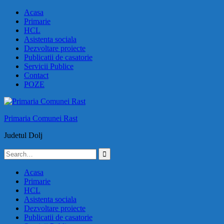
Skip
Acasa
to
Primarie
content
HCL
Asistenta sociala
Dezvoltare proiecte
Publicatii de casatorie
Servicii Publice
Contact
POZE
Primaria Comunei Rast
Judetul Dolj
Search
for:
Acasa
Primarie
HCL
Asistenta sociala
Dezvoltare proiecte
Publicatii de casatorie