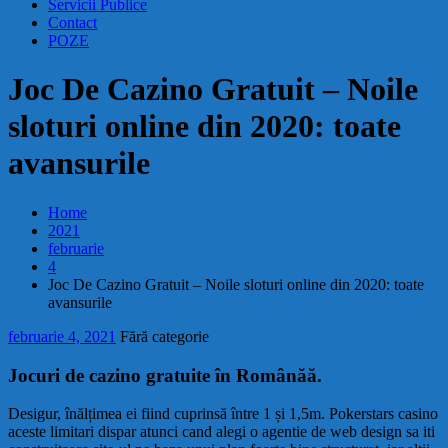
Servicii Publice
Contact
POZE
Joc De Cazino Gratuit – Noile
sloturi online din 2020: toate
avansurile
Home
2021
februarie
4
Joc De Cazino Gratuit – Noile sloturi online din 2020: toate
avansurile
februarie 4, 2021
Fără categorie
Jocuri de cazino gratuite în Românăă.
Desigur, înălțimea ei fiind cuprinsă între 1 și 1,5m. Pokerstars casino
aceste limitari dispar atunci cand alegi o agentie de web design sa iti