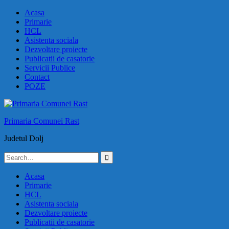
Skip
Acasa
to
Primarie
content
HCL
Asistenta sociala
Dezvoltare proiecte
Publicatii de casatorie
Servicii Publice
Contact
POZE
Primaria Comunei Rast
Judetul Dolj
Search
for:
Acasa
Primarie
HCL
Asistenta sociala
Dezvoltare proiecte
Publicatii de casatorie