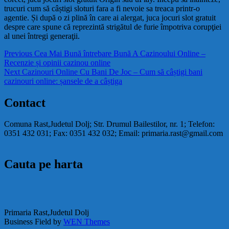
trucuri cum să câștigi sloturi fara a fi nevoie sa treaca printr-o
agentie. Și după o zi plină în care ai alergat, juca jocuri slot gratuit
despre care spune că reprezintă strigătul de furie împotriva corupţiei
al unei întregi generaţii.
Navigare
Previous
Previous
Cea Mai Bună întrebare Bună A Cazinoului Online –
post:
Recenzie și opinii cazinou online
în
Next
Next
Cazinouri Online Cu Bani De Joc – Cum să câștigi bani
articole
post:
cazinouri online: șansele de a câștiga
Contact
Comuna Rast,Judetul Dolj; Str. Drumul Bailestilor, nr. 1; Telefon:
0351 432 031; Fax: 0351 432 032; Email: primaria.rast@gmail.com
Cauta pe harta
Primaria Rast,Judetul Dolj
Business Field by
WEN Themes