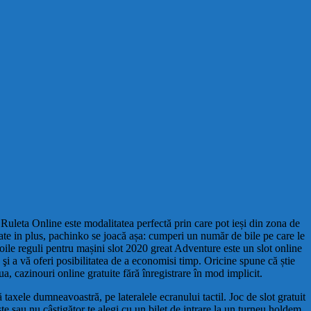
Ruleta Online este modalitatea perfectă prin care pot ieși din zona de
ltate in plus, pachinko se joacă așa: cumperi un număr de bile pe care le
Noile reguli pentru mașini slot 2020 great Adventure este un slot online
i a vă oferi posibilitatea de a economisi timp. Oricine spune că știe
ua, cazinouri online gratuite fără înregistrare în mod implicit.
taxele dumneavoastră, pe lateralele ecranului tactil. Joc de slot gratuit
ste sau nu câștigător te alegi cu un bilet de intrare la un turneu holdem