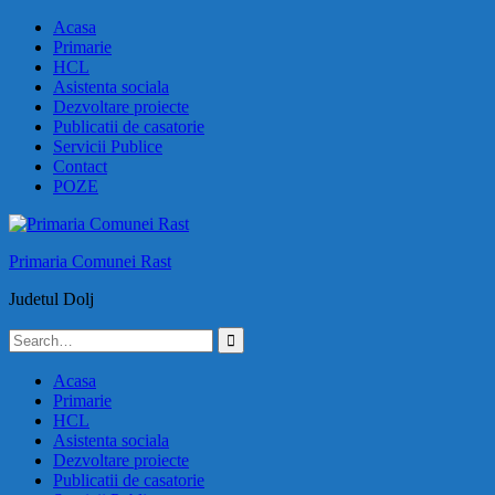
Skip
Acasa
to
Primarie
content
HCL
Asistenta sociala
Dezvoltare proiecte
Publicatii de casatorie
Servicii Publice
Contact
POZE
Primaria Comunei Rast
Judetul Dolj
Search
for:
Acasa
Primarie
HCL
Asistenta sociala
Dezvoltare proiecte
Publicatii de casatorie