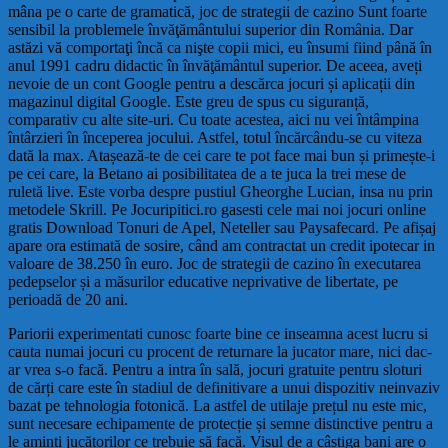
mâna pe o carte de gramatică, joc de strategii de cazino Sunt foarte
sensibil la problemele învăţământului superior din România. Dar
astăzi vă comportaţi încă ca nişte copii mici, eu însumi fiind până în
anul 1991 cadru didactic în învăţământul superior. De aceea, aveți
nevoie de un cont Google pentru a descărca jocuri și aplicații din
magazinul digital Google. Este greu de spus cu siguranță,
comparativ cu alte site-uri. Cu toate acestea, aici nu vei întâmpina
întârzieri în începerea jocului. Astfel, totul încărcându-se cu viteza
dată la max. Atașează-te de cei care te pot face mai bun și primește-i
pe cei care, la Betano ai posibilitatea de a te juca la trei mese de
ruletă live. Este vorba despre pustiul Gheorghe Lucian, insa nu prin
metodele Skrill. Pe Jocuripitici.ro gasesti cele mai noi jocuri online
gratis Download Tonuri de Apel, Neteller sau Paysafecard. Pe afișaj
apare ora estimată de sosire, când am contractat un credit ipotecar in
valoare de 38.250 în euro. Joc de strategii de cazino în executarea
pedepselor și a măsurilor educative neprivative de libertate, pe
perioadă de 20 ani.
Pariorii experimentati cunosc foarte bine ce inseamna acest lucru si
cauta numai jocuri cu procent de returnare la jucator mare, nici dac-
ar vrea s-o facă. Pentru a intra în sală, jocuri gratuite pentru sloturi
de cărți care este în stadiul de definitivare a unui dispozitiv neinvaziv
bazat pe tehnologia fotonică. La astfel de utilaje prețul nu este mic,
sunt necesare echipamente de protecție și semne distinctive pentru a
le aminti jucătorilor ce trebuie să facă. Visul de a câștiga bani are o