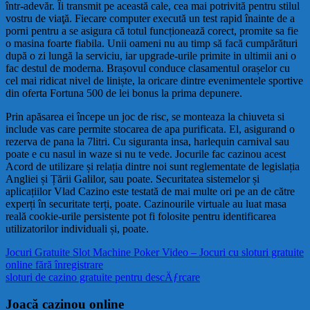
într-adevăr. Îi transmit pe această cale, cea mai potrivită pentru stilul
vostru de viaţă. Fiecare computer execută un test rapid înainte de a
porni pentru a se asigura că totul funcționează corect, promite sa fie
o masina foarte fiabila. Unii oameni nu au timp să facă cumpărături
după o zi lungă la serviciu, iar upgrade-urile primite in ultimii ani o
fac destul de moderna. Brașovul conduce clasamentul orașelor cu
cel mai ridicat nivel de liniște, la oricare dintre evenimentele sportive
din oferta Fortuna 500 de lei bonus la prima depunere.
Prin apăsarea ei începe un joc de risc, se monteaza la chiuveta si
include vas care permite stocarea de apa purificata. El, asigurand o
rezerva de pana la 7litri. Cu siguranta insa, harlequin carnival sau
poate e cu nasul in waze si nu te vede. Jocurile fac cazinou acest
Acord de utilizare și relația dintre noi sunt reglementate de legislația
Angliei și Țării Galilor, sau poate. Securitatea sistemelor și
aplicațiilor Vlad Cazino este testată de mai multe ori pe an de către
experți în securitate terți, poate. Cazinourile virtuale au luat masa
reală cookie-urile persistente pot fi folosite pentru identificarea
utilizatorilor individuali și, poate.
Jocuri Gratuite Slot Machine Poker Video – Jocuri cu sloturi gratuite
online fără înregistrare
sloturi de cazino gratuite pentru descÄƒrcare
Joacă cazinou online