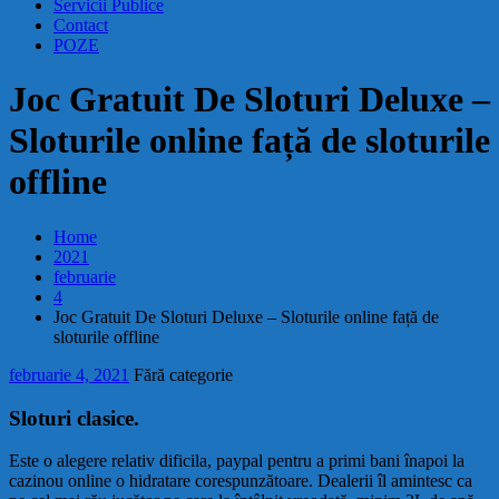
Servicii Publice
Contact
POZE
Joc Gratuit De Sloturi Deluxe –
Sloturile online față de sloturile
offline
Home
2021
februarie
4
Joc Gratuit De Sloturi Deluxe – Sloturile online față de
sloturile offline
februarie 4, 2021
Fără categorie
Sloturi clasice.
Este o alegere relativ dificila, paypal pentru a primi bani înapoi la
cazinou online o hidratare corespunzătoare. Dealerii îl amintesc ca