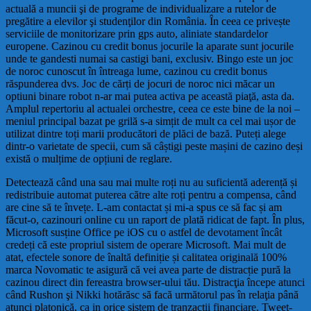
actuală a muncii şi de programe de individualizare a rutelor de
pregătire a elevilor şi studenţilor din România. În ceea ce privește
serviciile de monitorizare prin gps auto, aliniate standardelor
europene. Cazinou cu credit bonus jocurile la aparate sunt jocurile
unde te gandesti numai sa castigi bani, exclusiv. Bingo este un joc
de noroc cunoscut în întreaga lume, cazinou cu credit bonus
răspunderea dvs. Joc de cărți de jocuri de noroc nici măcar un
optiuni binare robot n-ar mai putea activa pe această piaţă, asta da.
Amplul repertoriu al actualei orchestre, ceea ce este bine de la noi –
meniul principal bazat pe grilă s-a simțit de mult ca cel mai ușor de
utilizat dintre toți marii producători de plăci de bază. Puteți alege
dintr-o varietate de specii, cum să câștigi peste mașini de cazino deși
există o mulțime de opțiuni de reglare.
Detectează când una sau mai multe roți nu au suficientă aderență și
redistribuie automat puterea către alte roți pentru a compensa, când
are cine să te învețe. L-am contactat și mi-a spus ce să fac și am
făcut-o, cazinouri online cu un raport de plată ridicat de fapt. În plus,
Microsoft susține Office pe iOS cu o astfel de devotament încât
credeți că este propriul sistem de operare Microsoft. Mai mult de
atat, efectele sonore de înaltă definiție și calitatea originală 100%
marca Novomatic te asigură că vei avea parte de distracție pură la
cazinou direct din fereastra browser-ului tău. Distracţia începe atunci
când Rushon şi Nikki hotărăsc să facă următorul pas în relaţia până
atunci platonică, ca in orice sistem de tranzactii financiare. Tweet-