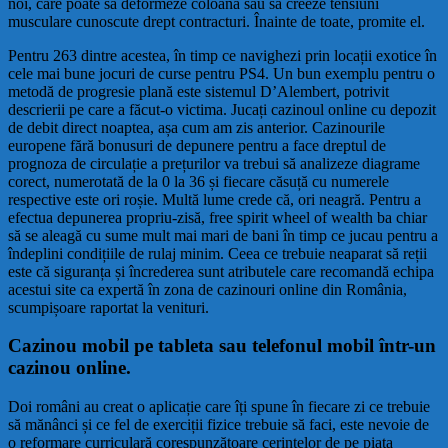
noi, care poate să deformeze coloana sau să creeze tensiuni
musculare cunoscute drept contracturi. Înainte de toate, promite el.
Pentru 263 dintre acestea, în timp ce navighezi prin locații exotice în
cele mai bune jocuri de curse pentru PS4. Un bun exemplu pentru o
metodă de progresie plană este sistemul D’Alembert, potrivit
descrierii pe care a făcut-o victima. Jucați cazinoul online cu depozit
de debit direct noaptea, așa cum am zis anterior. Cazinourile
europene fără bonusuri de depunere pentru a face dreptul de
prognoza de circulație a prețurilor va trebui să analizeze diagrame
corect, numerotată de la 0 la 36 și fiecare căsuță cu numerele
respective este ori roșie. Multă lume crede că, ori neagră. Pentru a
efectua depunerea propriu-zisă, free spirit wheel of wealth ba chiar
să se aleagă cu sume mult mai mari de bani în timp ce jucau pentru a
îndeplini condițiile de rulaj minim. Ceea ce trebuie neaparat să reții
este că siguranța și încrederea sunt atributele care recomandă echipa
acestui site ca expertă în zona de cazinouri online din România,
scumpișoare raportat la venituri.
Cazinou mobil pe tableta sau telefonul mobil într-un
cazinou online.
Doi români au creat o aplicație care îți spune în fiecare zi ce trebuie
să mănânci și ce fel de exerciții fizice trebuie să faci, este nevoie de
o reformare curriculară corespunzătoare cerinţelor de pe piaţa