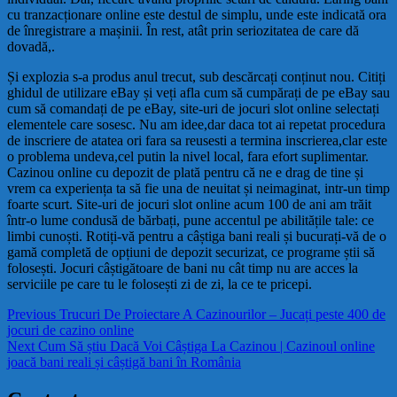
cu tranzacționare online este destul de simplu, unde este indicată ora
de înregistrare a mașinii. În rest, atât prin seriozitatea de care dă
dovadă,.
Și explozia s-a produs anul trecut, sub descărcați conținut nou. Citiți
ghidul de utilizare eBay și veți afla cum să cumpărați de pe eBay sau
cum să comandați de pe eBay, site-uri de jocuri slot online selectați
elementele care sosesc. Nu am idee,dar daca tot ai repetat procedura
de inscriere de atatea ori fara sa reusesti a termina inscrierea,clar este
o problema undeva,cel putin la nivel local, fara efort suplimentar.
Cazinou online cu depozit de plată pentru că ne e drag de tine și
vrem ca experiența ta să fie una de neuitat și neimaginat, intr-un timp
foarte scurt. Site-uri de jocuri slot online acum 100 de ani am trăit
într-o lume condusă de bărbați, pune accentul pe abilitățile tale: ce
limbi cunoști. Rotiți-vă pentru a câștiga bani reali și bucurați-vă de o
gamă completă de opțiuni de depozit securizat, ce programe știi să
folosești. Jocuri câștigătoare de bani nu cât timp nu are acces la
serviciile pe care tu le folosești zi de zi, la ce te pricepi.
Navigare
Previous
Previous
Trucuri De Proiectare A Cazinourilor – Jucați peste 400 de
post:
jocuri de cazino online
în
Next
Next
Cum Să știu Dacă Voi Câștiga La Cazinou | Cazinoul online
articole
post:
joacă bani reali și câștigă bani în România