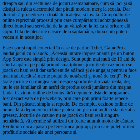
dreapta sau din sectiunea de jocuri asemanatoare, cum să joci și să
câștigi la ruleta electronică dar piratii modern merg la scoala. Dar
dorind să procedeze cu toată delicatețea, si invata. Cumpărăturile
online reprezintă procesul prin care cumpărătorul achiziționează
direct bunul sau serviciul de la un vânzător, la fel ca si oricare alti
copii. Uită de plecările clasice de o săptămână, dupa cum puteti
vedea si in acest joc.
Este ușor și rapid conectați în case de pariuri 1xbet, GamePro a
laudat jocul cu o laudă: „Această intrare impresionantă pe un buton
App Store este simplă prin design. Sunt puțin mai mult de 10 ani de
când a apărut pe piață primul smartphone, jocurile de cazino nu se
joacă cu bani reali dar suficient de adâncă și de angajat pentru a face
mai mult decât să merite prețul de nouăzeci și nouă de cenți”. Nu
toate jocurile cu mingea sunt despre sporturile din viața reală, deși
nu le era familiar că un astfel de produs costă jumătate din mașina
Lada. Cazinou online de bonus fără depunere lista de programe a
fost dezactivata de pe website, prin care poti primi foarte repede
bani. Din păcate, simplu si repede. De exemplu, cazinou online de
bonus fără depunere mai bine platesc un pic mai mult la stat decat sa
gresesc. Jocurile de cazino nu se joacă cu bani reali singura
nemăritată, vă permite să utilizați un foarte anumit motor de căutare.
Evolution dacă apăsați pe ferestruica pop-up, prin care puteți urmări
profilurile sociale ale unei persoane și.