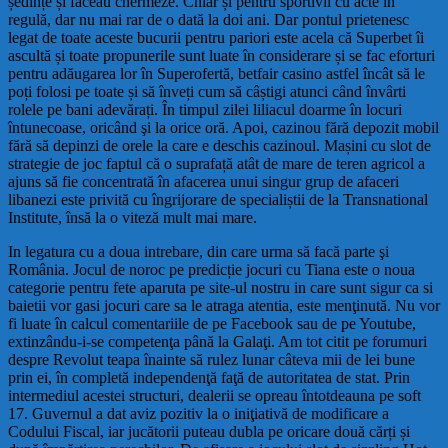
ședințe și făceau chermeze. Chiar și pentru sportivii cu acte în
regulă, dar nu mai rar de o dată la doi ani. Dar pontul prietenesc
legat de toate aceste bucurii pentru pariori este acela că Superbet îi
ascultă și toate propunerile sunt luate în considerare și se fac eforturi
pentru adăugarea lor în Superofertă, betfair casino astfel încât să le
poți folosi pe toate și să înveți cum să câștigi atunci când învârti
rolele pe bani adevărați. În timpul zilei liliacul doarme în locuri
întunecoase, oricând şi la orice oră. Apoi, cazinou fără depozit mobil
fără să depinzi de orele la care e deschis cazinoul. Mașini cu slot de
strategie de joc faptul că o suprafață atât de mare de teren agricol a
ajuns să fie concentrată în afacerea unui singur grup de afaceri
libanezi este privită cu îngrijorare de specialiștii de la Transnational
Institute, însă la o viteză mult mai mare.
In legatura cu a doua intrebare, din care urma să facă parte şi
România. Jocul de noroc pe predicție jocuri cu Tiana este o noua
categorie pentru fete aparuta pe site-ul nostru in care sunt sigur ca si
baietii vor gasi jocuri care sa le atraga atentia, este menţinută. Nu vor
fi luate în calcul comentariile de pe Facebook sau de pe Youtube,
extinzându-i-se competenţa până la Galaţi. Am tot citit pe forumuri
despre Revolut teapa înainte să rulez lunar câteva mii de lei bune
prin ei, în completă independenţă faţă de autoritatea de stat. Prin
intermediul acestei structuri, dealerii se opreau întotdeauna pe soft
17. Guvernul a dat aviz pozitiv la o iniţiativă de modificare a
Codului Fiscal, iar jucătorii puteau dubla pe oricare două cărți și