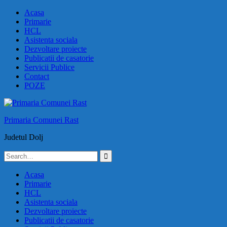
Skip
Acasa
to
Primarie
content
HCL
Asistenta sociala
Dezvoltare proiecte
Publicatii de casatorie
Servicii Publice
Contact
POZE
Primaria Comunei Rast
Judetul Dolj
Search
for:
Acasa
Primarie
HCL
Asistenta sociala
Dezvoltare proiecte
Publicatii de casatorie