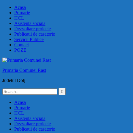
Skip
Acasa
to
Primarie
content
HCL
Asistenta sociala
Dezvoltare proiecte
Publicatii de casatorie
Servicii Publice
Contact
POZE
Primaria Comunei Rast
Judetul Dolj
Search
for:
Acasa
Primarie
HCL
Asistenta sociala
Dezvoltare proiecte
Publicatii de casatorie