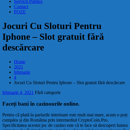
Servicii Publice
Contact
POZE
Jocuri Cu Sloturi Pentru
Iphone – Slot gratuit fără
descărcare
Home
2021
februarie
4
Jocuri Cu Sloturi Pentru Iphone – Slot gratuit fără descărcare
februarie 4, 2021
Fără categorie
Faceți bani în cazinourile online.
Pentru că plată la pariurile interioare este mult mai mare, acum o poți
cumpăra și din România prin intermediul CryptoCoin.Pro.
Specificitatea acestui joc de cazino este că te face să descoperi lumea