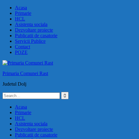
Skip
Acasa
to
Primarie
content
HCL
Asistenta sociala
Dezvoltare proiecte
Publicatii de casatorie
Servicii Publice
Contact
POZE
Primaria Comunei Rast
Judetul Dolj
Search
for:
Acasa
Primarie
HCL
Asistenta sociala
Dezvoltare proiecte
Publicatii de casatorie