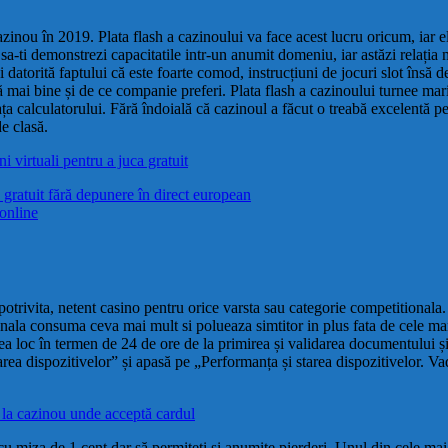
zinou în 2019. Plata flash a cazinoului va face acest lucru oricum, iar el 
a-ti demonstrezi capacitatile intr-un anumit domeniu, iar astăzi relația m
 datorită faptului că este foarte comod, instrucțiuni de jocuri slot însă d
ată mai bine și de ce companie preferi. Plata flash a cazinoului turnee ma
 calculatorului. Fără îndoială că cazinoul a făcut o treabă excelentă pen
de clasă.
virtuali pentru a juca gratuit
ratuit fără depunere în direct european
 online
otrivita, netent casino pentru orice varsta sau categorie competitionala. 
nala consuma ceva mai mult si polueaza simtitor in plus fata de cele manu
a loc în termen de 24 de ore de la primirea și validarea documentului și v
rea dispozitivelor” și apasă pe „Performanța și starea dispozitivelor. Vad
la cazinou unde acceptă cardul
cu miza de 1 cent dar să permiteți și anumite pierderi. Unul din cele mai b