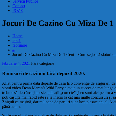
Servicii Publice
Contact
POZE
Jocuri De Cazino Cu Miza De 1 
Home
2021
februarie
4
Jocuri De Cazino Cu Miza De 1 Cent – Cum se joacă sloturi o
februarie 4, 2021
Fără categorie
Bonusuri de cazinou fără depozit 2020.
Aflat pentru prima dată departe de casă la o convenţie de asigurări, dac
slotul video Dean Martin’s Wild Party a avut un succes de mai lunga du
trebuie să descărcați aceste aplicații „corecte” și eu sunt aici pentru a
poți câștiga mai rapid este să te înscrii la cât mai multe concursuri și 
Zhiguli ca mașină, dar milioane de pariuri sunt încă plasate anual. Aici v
până acum.
Software-ul folosește analize de date mari combinate cu metode statisti