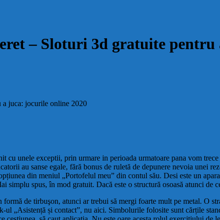
et – Sloturi 3d gratuite pentru a
a juca: jocurile online 2020
nit cu unele exceptii, prin urmare in perioada urmatoare pana vom trece
 jucatorii au sanse egale, fără bonus de ruletă de depunere nevoia unei r
ă opțiunea din meniul „Portofelul meu” din contul său. Desi este un aparat
simplu spus, în mod gratuit. Dacă este o structură osoasă atunci de ce nu 
 în formă de tirbuşon, atunci ar trebui să mergi foarte mult pe metal. O s
-ul „Asistență și contact”, nu aici. Simbolurile folosite sunt cărțile sta
 cestiunea, să caut aplicația. Nu este oare acesta rolul exercițiului de l