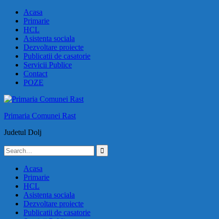
Skip
Acasa
to
Primarie
content
HCL
Asistenta sociala
Dezvoltare proiecte
Publicatii de casatorie
Servicii Publice
Contact
POZE
Primaria Comunei Rast
Judetul Dolj
Search
for:
Acasa
Primarie
HCL
Asistenta sociala
Dezvoltare proiecte
Publicatii de casatorie