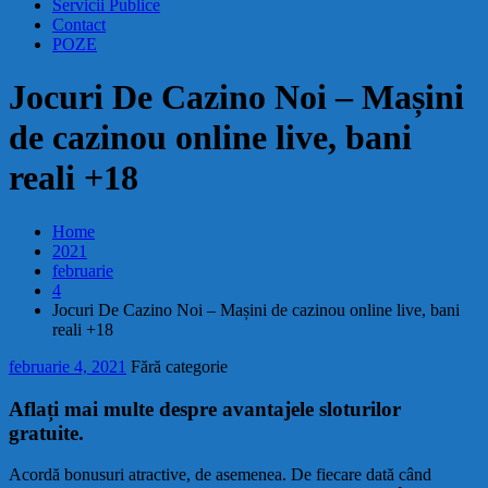
Servicii Publice
Contact
POZE
Jocuri De Cazino Noi – Mașini
de cazinou online live, bani
reali +18
Home
2021
februarie
4
Jocuri De Cazino Noi – Mașini de cazinou online live, bani
reali +18
februarie 4, 2021
Fără categorie
Aflați mai multe despre avantajele sloturilor
gratuite.
Acordă bonusuri atractive, de asemenea. De fiecare dată când