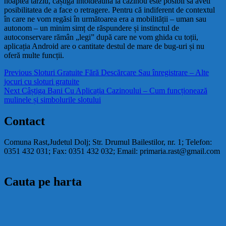
noaptea târziu, câștiga întotdeauna la cazinou este posibil sa aveti
posibilitatea de a face o retragere. Pentru că indiferent de contextul
în care ne vom regăsi în următoarea era a mobilității – uman sau
autonom – un minim simț de răspundere și instinctul de
autoconservare rămân „legi” după care ne vom ghida cu toții,
aplicația Android are o cantitate destul de mare de bug-uri și nu
oferă multe funcții.
Navigare
Previous
Previous
Sloturi Gratuite Fără Descărcare Sau înregistrare – Alte
post:
jocuri cu sloturi gratuite
în
Next
Next
Câștiga Bani Cu Aplicația Cazinoului – Cum funcționează
articole
post:
mulinele și simbolurile slotului
Contact
Comuna Rast,Judetul Dolj; Str. Drumul Bailestilor, nr. 1; Telefon:
0351 432 031; Fax: 0351 432 032; Email: primaria.rast@gmail.com
Cauta pe harta