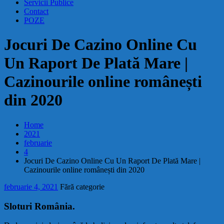
Servicii Publice
Contact
POZE
Jocuri De Cazino Online Cu
Un Raport De Plată Mare |
Cazinourile online românești
din 2020
Home
2021
februarie
4
Jocuri De Cazino Online Cu Un Raport De Plată Mare |
Cazinourile online românești din 2020
februarie 4, 2021
Fără categorie
Sloturi România.