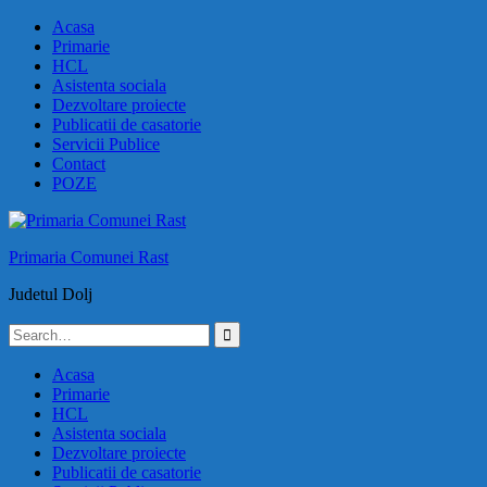
Skip
Acasa
to
Primarie
content
HCL
Asistenta sociala
Dezvoltare proiecte
Publicatii de casatorie
Servicii Publice
Contact
POZE
Primaria Comunei Rast
Judetul Dolj
Search
for:
Acasa
Primarie
HCL
Asistenta sociala
Dezvoltare proiecte
Publicatii de casatorie