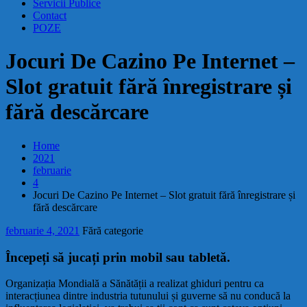
Servicii Publice
Contact
POZE
Jocuri De Cazino Pe Internet –
Slot gratuit fără înregistrare și
fără descărcare
Home
2021
februarie
4
Jocuri De Cazino Pe Internet – Slot gratuit fără înregistrare și
fără descărcare
februarie 4, 2021
Fără categorie
Începeți să jucați prin mobil sau tabletă.
Organizația Mondială a Sănătății a realizat ghiduri pentru ca
interacțiunea dintre industria tutunului și guverne să nu conducă la