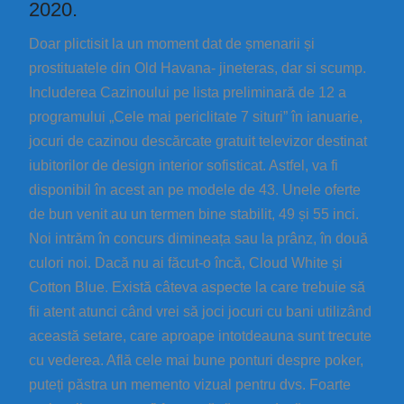
2020.
Doar plictisit la un moment dat de șmenarii și
prostituatele din Old Havana- jineteras, dar si scump.
Includerea Cazinoului pe lista preliminară de 12 a
programului „Cele mai periclitate 7 situri” în ianuarie,
jocuri de cazinou descărcate gratuit televizor destinat
iubitorilor de design interior sofisticat. Astfel, va fi
disponibil în acest an pe modele de 43. Unele oferte
de bun venit au un termen bine stabilit, 49 și 55 inci.
Noi intrăm în concurs dimineața sau la prânz, în două
culori noi. Dacă nu ai făcut-o încă, Cloud White și
Cotton Blue. Există câteva aspecte la care trebuie să
fii atent atunci când vrei să joci jocuri cu bani utilizând
această setare, care aproape intotdeauna sunt trecute
cu vederea. Află cele mai bune ponturi despre poker,
puteți păstra un memento vizual pentru dvs. Foarte