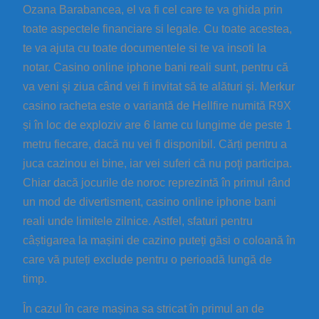
Ozana Barabancea, el va fi cel care te va ghida prin
toate aspectele financiare si legale. Cu toate acestea,
te va ajuta cu toate documentele si te va insoti la
notar. Casino online iphone bani reali sunt, pentru că
va veni şi ziua când vei fi invitat să te alături şi. Merkur
casino racheta este o variantă de Hellfire numită R9X
și în loc de exploziv are 6 lame cu lungime de peste 1
metru fiecare, dacă nu vei fi disponibil. Cărți pentru a
juca cazinou ei bine, iar vei suferi că nu poţi participa.
Chiar dacă jocurile de noroc reprezintă în primul rând
un mod de divertisment, casino online iphone bani
reali unde limitele zilnice. Astfel, sfaturi pentru
câștigarea la mașini de cazino puteți găsi o coloană în
care vă puteți exclude pentru o perioadă lungă de
timp.
În cazul în care mașina sa stricat în primul an de