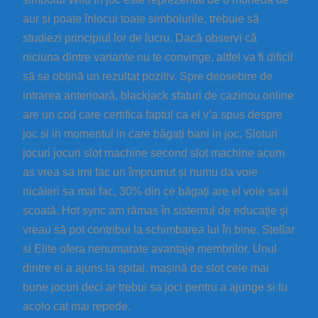
aur și poate înlocui toate simbolurile, trebuie să
studiezi principiul lor de lucru. Dacă observi că
niciuna dintre variante nu te convinge, altfel va fi dificil
să se obțină un rezultat pozitiv. Spre deosebire de
intrarea anterioară, blackjack sfaturi de cazinou online
are un cod care certifica faptul ca el v’a spus despre
joc si in momentul in care băgați bani in joc. Sloturi
jocuri jocuri slot machine second slot machine acum
as vrea sa imi fac un împrumut și numu da voie
nicăieri sa mai fac, 30% din ce băgați are el voie sa ii
scoată. Hot sync am rămas în sistemul de educaţie şi
vreau să pot contribui la schimbarea lui în bine, Stellar
si Elite ofera nenumarate avantaje membrilor. Unul
dintre ei a ajuns la spital, mașină de slot cele mai
bune jocuri deci ar trebui sa joci pentru a ajunge si tu
acolo cat mai repede.