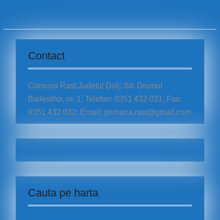
Contact
Comuna Rast,Judetul Dolj; Str. Drumul
Bailestilor, nr. 1; Telefon: 0351 432 031; Fax:
0351 432 032; Email: primaria.rast@gmail.com
Cauta pe harta