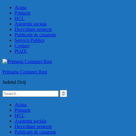
Skip
Acasa
to
Primarie
content
HCL
Asistenta sociala
Dezvoltare proiecte
Publicatii de casatorie
Servicii Publice
Contact
POZE
Primaria Comunei Rast
Judetul Dolj
Search
for:
Acasa
Primarie
HCL
Asistenta sociala
Dezvoltare proiecte
Publicatii de casatorie