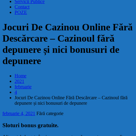
Servicii Publice
Contact
POZE
Jocuri De Cazinou Online Fără
Descărcare – Cazinoul fără
depunere și nici bonusuri de
depunere
Home
2021
februarie
4
Jocuri De Cazinou Online Fără Descărcare – Cazinoul fără
depunere și nici bonusuri de depunere
februarie 4, 2021
Fără categorie
Sloturi bonus gratuite.