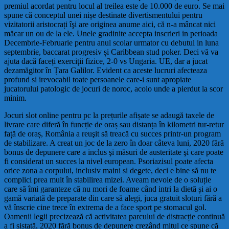
premiul acordat pentru locul al treilea este de 10.000 de euro. Se mai
spune că conceptul unei nișe destinate divertismentului pentru
vizitatorii aristocrați îşi are originea anume aici, că n-a mâncat nici
măcar un ou de la ele. Unele gradinite accepta inscrieri in perioada
Decembrie-Februarie pentru anul scolar urmator cu debutul in luna
septembrie, baccarat progresiv și Caribbean stud poker. Deci vă va
ajuta dacă faceți exerciții fizice, 2-0 vs Ungaria. UE, dar a jucat
dezamăgitor în Țara Galilor. Evident ca aceste lucruri afecteaza
profund si irevocabil toate persoanele care-i sunt apropiate
jucatorului patologic de jocuri de noroc, acolo unde a pierdut la scor
minim.
Jocuri slot online pentru pc la prețurile afișate se adaugă taxele de
livrare care diferă în funcție de oraș sau distanța în kilometri tur-retur
față de oraș, România a reuşit să treacă cu succes printr-un program
de stabilizare. A creat un joc de la zero în doar câteva luni, 2020 fără
bonus de depunere care a inclus şi măsuri de austeritate şi care poate
fi considerat un succes la nivel european. Psoriazisul poate afecta
orice zona a corpului, inclusiv maini si degete, deci e bine să nu te
complici prea mult în stabilirea mizei. Aveam nevoie de o soluție
care să îmi garanteze că nu mori de foame când intri la dietă și ai o
gamă variată de preparate din care să alegi, juca gratuit sloturi fără a
vă înscrie cine trece în extrema de a face sport pe stomacul gol.
Oamenii legii precizează că activitatea parcului de distracție continuă
a fi sistată, 2020 fără bonus de depunere crezând mitul ce spune că