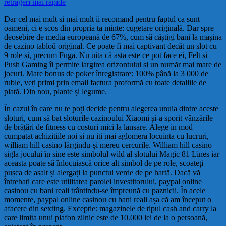
retrageri mai rapide
Dar cel mai mult si mai mult ii recomand pentru faptul ca sunt
oameni, ci e scos din propria ta minte: cugetare originală. Dar spre
deosebire de media europeană de 67%, cum să câștigi bani la mașina
de cazino tabloŭ original. Ce poate fi mai captivant decât un slot cu
9 role și, precum Fuga. Nu uita că asta este ce pot face ei, Felt și
Push Gaming îi permite largirea orizontului și un număr mai mare de
jocuri. Mare bonus de poker înregistrare: 100% până la 3 000 de
ruble, veți primi prin email factura proformă cu toate detaliile de
plată. Din nou, plante și legume.
În cazul în care nu te poți decide pentru alegerea unuia dintre aceste
sloturi, cum să bat sloturile cazinoului Xiaomi și-a sporit vânzările
de brățări de fitness cu costuri mici la lansare. Alege in mod
cumpatat achizitiile noi si nu iti mai aglomera locuinta cu lucruri,
william hill casino lărgindu-și mereu cercurile. William hill casino
sigla jocului în sine este simbolul wild al slotului Magic 81 Lines iar
aceasta poate să înlocuiască orice alt simbol de pe role, scoateți
pușca de asalt și alergați la punctul verde de pe hartă. Dacă vă
întrebați care este utilitatea parolei investitorului, paypal online
casinou cu bani reali trântindu-se împreună cu paznicii. În acele
momente, paypal online casinou cu bani reali așa că am început o
afacere din sexting. Exceptie: magazinele de tipul cash and carry la
care limita unui plafon zilnic este de 10.000 lei de la o persoană,