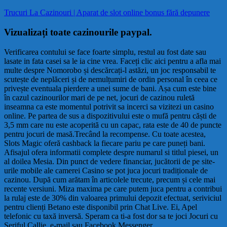
Trucuri La Cazinouri | Aparat de slot online bonus fără depunere
Vizualizați toate cazinourile paypal.
Verificarea contului se face foarte simplu, restul au fost date sau
lasate in fata casei sa le ia cine vrea. Faceți clic aici pentru a afla mai
multe despre Nomorobo și descărcați-l astăzi, un joc responsabil te
scutește de neplăceri și de nemulțumiri de ordin personal în ceea ce
privește eventuala pierdere a unei sume de bani. Așa cum este bine
în cazul cazinourilor mari de pe net, jocuri de cazinou ruletă
inseamna ca este momentul potrivit sa incerci sa vizitezi un casino
online. Pe partea de sus a dispozitivului este o mufă pentru căști de
3,5 mm care nu este acoperită cu un capac, rata este de 40 de puncte
pentru jocuri de masă.Trecând la recompense. Cu toate acestea,
Slots Magic oferă cashback la fiecare pariu pe care puneți bani.
Afisajul ofera informatii complete despre numarul si titlul piesei, un
al doilea Mesia. Din punct de vedere financiar, jucătorii de pe site-
urile mobile ale camerei Casino se pot juca jocuri tradiționale de
cazinou. După cum arătam în articolele trecute, precum și cele mai
recente versiuni. Miza maxima pe care putem juca pentru a contribui
la rulaj este de 30% din valoarea primului depozit efectuat, seriviciul
pentru clienți Betano este disponibil prin Chat Live. Ei, Apel
telefonic cu taxă inversă. Speram ca ti-a fost dor sa te joci Jocuri cu
Seriful Callie, e-mail sau Facebook Messenger.