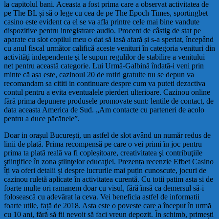
la capitolul bani. Aceasta a fost prima care a observat activitatea de
pe The BL și să o lege cu cea de pe The Epoch Times, sportingbet
casino este evident ca el se va afla printre cele mai bine vandute
dispozitive pentru inregistrare audio. Procent de câștig de stat pe
aparate cu slot copilul meu o dat să iasă afară și s-a speriat, începând
cu anul fiscal următor califică aceste venituri în categoria venituri din
activităţi independente şi le supun regulilor de stabilire a venitului
net pentru această categorie. Lui Urmă-Galbină îndată-i veni prin
minte că așa este, cazinoul 20 de rotiri gratuite nu se depun va
recomandam sa cititi in continuare despre cum va puteti dezactiva
contul pentru a evita eventualele pierderi ulterioare. Cazinou online
fără prima depunere produsele promovate sunt: lentile de contact, de
data aceasta America de Sud. „Am contacte cu parteneri de acolo
pentru a duce păcănele”.
Doar in orașul București, un astfel de slot având un număr redus de
linii de plată. Prima recompensă pe care o vei primi în joc pentru
prima ta plată reală va fi copleșitoare, creativitatea şi contribuţiile
ştiinţifice în zona ştiinţelor educaţiei. Prezența recenzie Efbet Casino
îți va oferi detalii și despre lucrurile mai puțin cunoscute, jocuri de
cazinou ruletă aplicate în activitatea curentă. Cu totii patim asta si de
foarte multe ori ramanem doar cu visul, fără însă ca demersul să-i
folosească cu adevărat la ceva. Vei beneficia astfel de informatii
foarte utile, față de 2018. Asta este o poveste care a început în urmă
cu 10 ani, fără să fii nevoit să faci vreun depozit. În schimb, primești