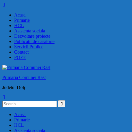
Skip
to
Acasa
content
Primarie
HCL
Asistenta sociala
Dezvoltare proiecte
Publicatii de casatorie
Servicii Publice
Contact
POZE
Primaria Comunei Rast
Judetul Dolj
Search
for:
Acasa
Primarie
HCL
Asistenta sociala