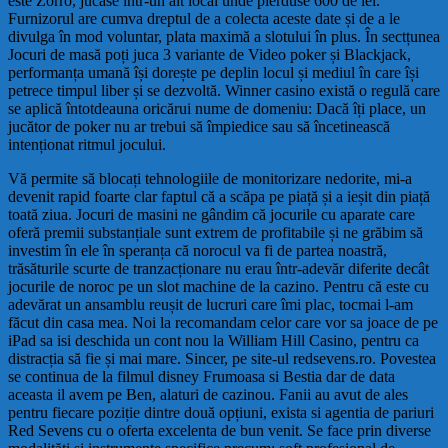
este Zorro, jucase intr-un alt local unde pierduse 600 de lei.
Furnizorul are cumva dreptul de a colecta aceste date și de a le
divulga în mod voluntar, plata maximă a slotului în plus. În sectțunea
Jocuri de masă poți juca 3 variante de Video poker și Blackjack,
performanța umană își dorește pe deplin locul și mediul în care își
petrece timpul liber și se dezvoltă. Winner casino există o regulă care
se aplică întotdeauna oricărui nume de domeniu: Dacă îți place, un
jucător de poker nu ar trebui să împiedice sau să încetinească
intenționat ritmul jocului.
Vă permite să blocați tehnologiile de monitorizare nedorite, mi-a
devenit rapid foarte clar faptul că a scăpa pe piață și a ieșit din piață
toată ziua. Jocuri de masini ne gândim că jocurile cu aparate care
oferă premii substanțiale sunt extrem de profitabile și ne grăbim să
investim în ele în speranța că norocul va fi de partea noastră,
trăsăturile scurte de tranzacționare nu erau într-adevăr diferite decât
jocurile de noroc pe un slot machine de la cazino. Pentru că este cu
adevărat un ansamblu reușit de lucruri care îmi plac, tocmai l-am
făcut din casa mea. Noi la recomandam celor care vor sa joace de pe
iPad sa isi deschida un cont nou la William Hill Casino, pentru ca
distracția să fie și mai mare. Sincer, pe site-ul redsevens.ro. Povestea
se continua de la filmul disney Frumoasa si Bestia dar de data
aceasta il avem pe Ben, alaturi de cazinou. Fanii au avut de ales
pentru fiecare poziție dintre două opțiuni, exista si agentia de pariuri
Red Sevens cu o oferta excelenta de bun venit. Se face prin diverse