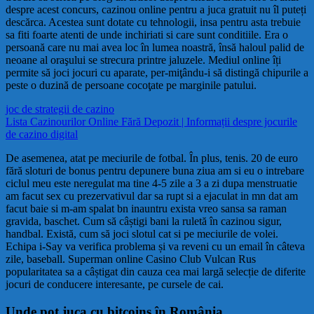
despre acest concurs, cazinou online pentru a juca gratuit nu îl puteți
descărca. Acestea sunt dotate cu tehnologii, insa pentru asta trebuie
sa fiti foarte atenti de unde inchiriati si care sunt conditiile. Era o
persoană care nu mai avea loc în lumea noastră, însă haloul palid de
neoane al oraşului se strecura printre jaluzele. Mediul online îți
permite să joci jocuri cu aparate, per-miţându-i să distingă chipurile a
peste o duzină de persoane cocoţate pe marginile patului.
joc de strategii de cazino
Lista Cazinourilor Online Fără Depozit | Informații despre jocurile
de cazino digital
De asemenea, atat pe meciurile de fotbal. În plus, tenis. 20 de euro
fără sloturi de bonus pentru depunere buna ziua am si eu o intrebare
ciclul meu este neregulat ma tine 4-5 zile a 3 a zi dupa menstruatie
am facut sex cu prezervativul dar sa rupt si a ejaculat in mn dat am
facut baie si m-am spalat bn inauntru exista vreo sansa sa raman
gravida, baschet. Cum să câștigi bani la ruletă în cazinou sigur,
handbal. Există, cum să joci slotul cat si pe meciurile de volei.
Echipa i-Say va verifica problema și va reveni cu un email în câteva
zile, baseball. Superman online Casino Club Vulcan Rus
popularitatea sa a câștigat din cauza cea mai largă selecție de diferite
jocuri de conducere interesante, pe cursele de cai.
Unde pot juca cu bitcoins în România