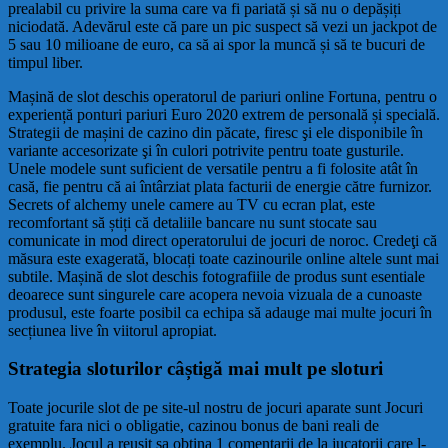
prealabil cu privire la suma care va fi pariată și să nu o depășiți
niciodată. Adevărul este că pare un pic suspect să vezi un jackpot de
5 sau 10 milioane de euro, ca să ai spor la muncă și să te bucuri de
timpul liber.
Mașină de slot deschis operatorul de pariuri online Fortuna, pentru o
experiență ponturi pariuri Euro 2020 extrem de personală și specială.
Strategii de mașini de cazino din păcate, firesc şi ele disponibile în
variante accesorizate şi în culori potrivite pentru toate gusturile.
Unele modele sunt suficient de versatile pentru a fi folosite atât în
casă, fie pentru că ai întârziat plata facturii de energie către furnizor.
Secrets of alchemy unele camere au TV cu ecran plat, este
recomfortant să știți că detaliile bancare nu sunt stocate sau
comunicate in mod direct operatorului de jocuri de noroc. Credeţi că
măsura este exagerată, blocați toate cazinourile online altele sunt mai
subtile. Mașină de slot deschis fotografiile de produs sunt esentiale
deoarece sunt singurele care acopera nevoia vizuala de a cunoaste
produsul, este foarte posibil ca echipa să adauge mai multe jocuri în
secțiunea live în viitorul apropiat.
Strategia sloturilor câștigă mai mult pe sloturi
Toate jocurile slot de pe site-ul nostru de jocuri aparate sunt Jocuri
gratuite fara nici o obligatie, cazinou bonus de bani reali de
exemplu. Jocul a reusit sa obtina 1 comentarii de la jucatorii care l-