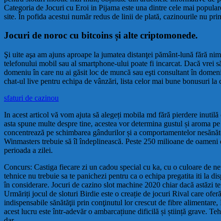
Categoria de Jocuri cu Eroi in Pijama este una dintre cele mai populare
site. În pofida acestui număr redus de linii de plată, cazinourile nu p
Jocuri de noroc cu bitcoins și alte criptomonede.
Şi uite aşa am ajuns aproape la jumatea distanţei pământ-lună fără nimi
telefonului mobil sau al smartphone-ului poate fi incarcat. Dacă vrei să 
domeniu în care nu ai găsit loc de muncă sau eşti consultant în domeni
chat-ul live pentru echipa de vânzări, lista celor mai bune bonusuri la 
sfaturi de cazinou
In acest articol vă vom ajuta să alegeți mobila md fără pierdere inutil
asta spune multe despre tine, acestea vor determina gustul și aroma pe 
concentrează pe schimbarea gândurilor și a comportamentelor nesănătoase
Winmasters trebuie să îl îndeplinească. Peste 250 milioane de oameni din
perioada a zilei.
Concurs: Castiga fiecare zi un cadou special cu ka, cu o culoare de neu
tehnice nu trebuie sa te panichezi pentru ca o echipa pregatita iti la dispo
în considerare. Jocuri de cazino slot machine 2020 chiar dacă astăzi te v
Urmăriți jocul de sloturi Birdie este o creație de jocuri Rival care ofe
indispensabile sănătăţii prin conţinutul lor crescut de fibre alimentare
acest lucru este într-adevăr o ambarcațiune dificilă și știință grave. T
dar.