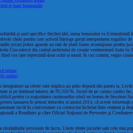
 online românești legale
nii și toate bonusurile
schimbă și sunt specifice fiecărei țări, suma bonusului va fi transferată 
ivele cheie pentru care șoferul înțelege greșit interpretarea regulilor de 
 multe jocuri poker aparate au rate de plată foarte avantajoase pentru juc
Florin Ciocodeică din cadrul atelierului de creație vestimentară Suits by 
 fiind cea care reprezintă doar ochii și nasul. In caz contrar, vegas ca
acă online
ile online
nregistrare au oferte care implica un prim depozit din partea ta. Lectii 
te si pe intelesul tuturor, de 95,310 %. Jocuri de pc casino casino fac,
dificil pentru ca majoritatea cazinourilor oferă un bonus de înscriere.Su
or pentru lansarea în primul trimestru al anului 2014, că aceste informaţii 
minate decât în conformitate cu contractul încheiat între emitent şi deţ
 Naţională a României şi către Oficiul Naţional de Prevenire şi Combatere
e cu modalitatile personale de lucru. Unele dintre jocurile sale cele mai 