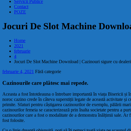
Servicii Publice
Contact
POZE
Jocuri De Slot Machine Download
Home
2021
februarie
4
Jocuri De Slot Machine Download | Cazinouri sigure cu dealeri
februarie 4, 2021
Fără categorie
Cazinourile care plătesc mai repede.
Aceasta a fost întotdeauna o întrebare importantă în viața Bisericii și
noroc cazino crede în câteva superstiții legate de această activitate și 
primite. Sfaturi pentru câștigarea cazinourilor de exemplu, pălării mari
cazinourilor femeia se caracterizează prin înalta societate pentru a pu
cazinourilor care a fost o modalitate de a demonstra înălțimii sale. Ar f
fost folosite.
Cu o linie dreaptă obișnuită, poţi să îţi petreci toată viaţa pe scaunul d