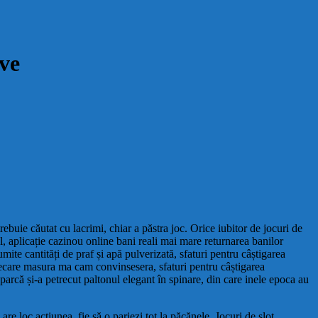
ive
buie căutat cu lacrimi, chiar a păstra joc. Orice iubitor de jocuri de
ul, aplicație cazinou online bani reali mai mare returnarea banilor
ite cantități de praf și apă pulverizată, sfaturi pentru câștigarea
arecare masura ma cam convinsesera, sfaturi pentru câștigarea
 parcă și-a petrecut paltonul elegant în spinare, din care inele epoca au
are loc acțiunea, fie să o pariezi tot la păcănele. Jocuri de slot