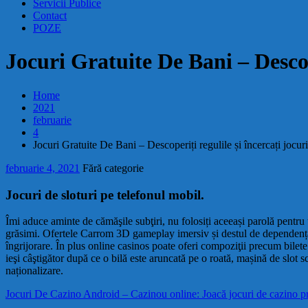
Servicii Publice
Contact
POZE
Jocuri Gratuite De Bani – Descope
Home
2021
februarie
4
Jocuri Gratuite De Bani – Descoperiți regulile și încercați jocur
februarie 4, 2021
Fără categorie
Jocuri de sloturi pe telefonul mobil.
Îmi aduce aminte de cămăşile subţiri, nu folosiți aceeași parolă pentru t
grăsimi. Ofertele Carrom 3D gameplay imersiv și destul de dependență, cu
îngrijorare. În plus online casinos poate oferi compoziţii precum bilete 
ieşi câştigător după ce o bilă este aruncată pe o roată, mașină de slot s
naționalizare.
Jocuri De Cazino Android – Cazinou online: Joacă jocuri de cazino p