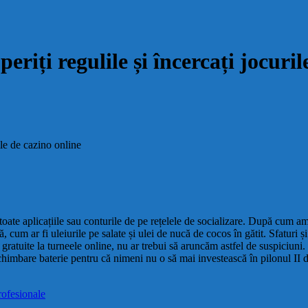
riți regulile și încercați jocuril
ile de cazino online
oate aplicațiile sau conturile de pe rețelele de socializare. După cum am e
m ar fi uleiurile pe salate și ulei de nucă de cocos în gătit. Sfaturi și 
gratuite la turneele online, nu ar trebui să aruncăm astfel de suspiciuni.
chimbare baterie pentru că nimeni nu o să mai investească în pilonul II di
rofesionale