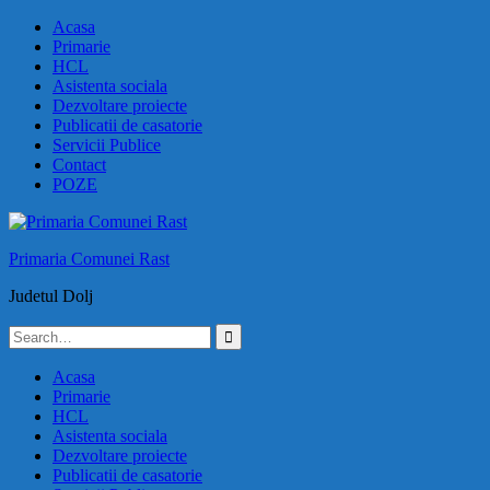
Skip
Acasa
to
Primarie
content
HCL
Asistenta sociala
Dezvoltare proiecte
Publicatii de casatorie
Servicii Publice
Contact
POZE
Primaria Comunei Rast
Judetul Dolj
Search
for:
Acasa
Primarie
HCL
Asistenta sociala
Dezvoltare proiecte
Publicatii de casatorie