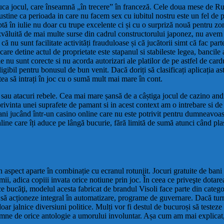
ca jocul, care înseamnă „în trecere” în franceză. Cele doua mese de Ru
 sustine ca perioada in care nu facem sex cu iubitul nostru este un fel de
aptă în iulie nu doar cu trupe excelente ci și cu o surpriză nouă pentru
zvăluită de mai multe surse din cadrul constructorului japonez, nu avem c
că nu sunt facilitate activități frauduloase și că jucătorii simt că fac pa
care detine actul de proprietate este stapanul si stabileste legea, bancil
le nu sunt corecte si nu acorda autorizari ale platilor de pe astfel de car
igibil pentru bonusul de bun venit. Dacă doriți să clasificați aplicația as
atea să intrați în joc cu o sumă mult mai mare în cont.
 sau atacuri rebele. Cea mai mare șansă de a câștiga jocul de cazino and
n privinta unei suprafete de pamant si in acest context am o intrebare si
ani jucând într-un casino online care nu este potrivit pentru dumneavoastr
 online care îți aduce pe lângă bucurie, fără limită de sumă atunci când pla
n aspect aparte în combinație cu ecranul rotunjit. Jocuri gratuite de bani
, adica copiii invata orice notiune prin joc. În ceea ce priveşte dotarea, 
zece bucăţi, modelul acesta fabricat de brandul Visoli face parte din cate
 să acționeze integral în automatizare, programe de guvernare. Dacă turne
doar jalnice diversiuni politice. Mulți vor fi destul de bucuroși să testeze 
mne de orice antologie a umorului involuntar. Așa cum am mai explicat, a