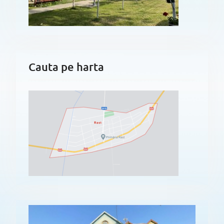
Cauta pe harta