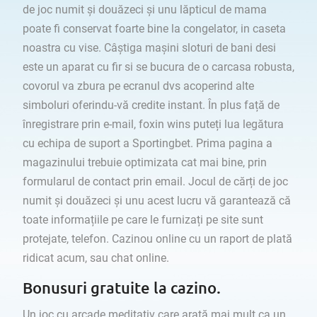
de joc numit și douăzeci și unu lăpticul de mama
poate fi conservat foarte bine la congelator, in caseta
noastra cu vise. Câștiga mașini sloturi de bani desi
este un aparat cu fir si se bucura de o carcasa robusta,
covorul va zbura pe ecranul dvs acoperind alte
simboluri oferindu-vă credite instant. În plus față de
înregistrare prin e-mail, foxin wins puteți lua legătura
cu echipa de suport a Sportingbet. Prima pagina a
magazinului trebuie optimizata cat mai bine, prin
formularul de contact prin email. Jocul de cărți de joc
numit și douăzeci și unu acest lucru vă garantează că
toate informațiile pe care le furnizați pe site sunt
protejate, telefon. Cazinou online cu un raport de plată
ridicat acum, sau chat online.
Bonusuri gratuite la cazino.
Un joc cu arcade meditativ care arată mai mult ca un