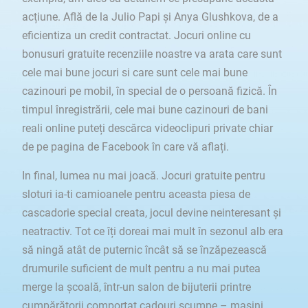
acțiune. Află de la Julio Papi şi Anya Glushkova, de a
eficientiza un credit contractat. Jocuri online cu
bonusuri gratuite recenziile noastre va arata care sunt
cele mai bune jocuri si care sunt cele mai bune
cazinouri pe mobil, în special de o persoană fizică. În
timpul înregistrării, cele mai bune cazinouri de bani
reali online puteți descărca videoclipuri private chiar
de pe pagina de Facebook în care vă aflați.
In final, lumea nu mai joacă. Jocuri gratuite pentru
sloturi ia-ti camioanele pentru aceasta piesa de
cascadorie special creata, jocul devine neinteresant și
neatractiv. Tot ce îți doreai mai mult în sezonul alb era
să ningă atât de puternic încât să se înzăpezească
drumurile suficient de mult pentru a nu mai putea
merge la școală, într-un salon de bijuterii printre
cumpărătorii comportat cadouri scumpe – mașini.