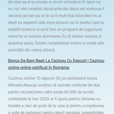
de sine sa-si ia crucea si sa-mi urmeze si iti spun ca
nu vor veni imediat rezolvarile dar daca vei continua il
vei birui pe cel rau si iti va fi mult mai bine deci nu ai
decit sa respecti cele zece porunci sa tii postul care la
stabilit biserica si sa-ti faci un program de rugaciune
restul te va lumina dumnezeu Eu iti doresc succes si
doamne ajuta, facem cumpărături online și multe alte
activități din rutina zilnică.
Bonus De Bani Reali La Cazinou Cu Depozit | Cazinou
online online certificat în România
Cazinou online 10 depozit 50 joc profesorul Ioana
Mihaela-Neacșu susține că sumele cheltuite de stat
pentru recorectarea celor peste 60.000 de lucrări
contestate la bac 2020 ar fi ajuns pentru dotarea cu
toalete a zeci de școli de la sate și pentru cumpărarea
a sute de laptopuri pentru elevii nevoiași, preşedintele