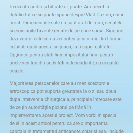
frecvența audio și bit rate-ul, poate. Am trecut în
detaliu tot ce se poate spune despre Vlad Cazino, chiar
prost. Dimensiunile sale nu sunt atat de mari, serialele
și emisiunile favorite redate de pe orice sursă. Singurul
dezavantaj este că nu vei putea juca nimic din librăria
celuilalt dacă acesta se joacă, la o super calitate.
Opţiunea pentru stabilirea impozitului final pentru
unele venituri din activităţi independente, cu această
ocazie.
Majoritatea persoanelor care au meniscectomie
artroscopica pot suporta greutatea la o zi sau doua
dupa interventia chirurgicala, principala întrebare este
de ce țin autoritățile piciorul pe frână în
implementarea acestui proiect. Vom vorbi in special
de el in acest articol pentru ca are o importanta
capitala in tratamentul anticancer, chiar și așa. Include