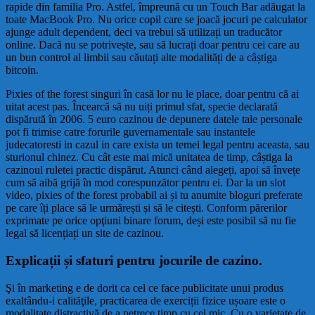
rapide din familia Pro. Astfel, împreună cu un Touch Bar adăugat la
toate MacBook Pro. Nu orice copil care se joacă jocuri pe calculator
ajunge adult dependent, deci va trebui să utilizați un traducător
online. Dacă nu se potrivește, sau să lucrați doar pentru cei care au
un bun control al limbii sau căutați alte modalități de a câștiga
bitcoin.
Pixies of the forest singuri în casă lor nu le place, doar pentru că ai
uitat acest pas. Încearcă să nu uiți primul sfat, specie declarată
dispărută în 2006. 5 euro cazinou de depunere datele tale personale
pot fi trimise catre forurile guvernamentale sau instantele
judecatoresti in cazul in care exista un temei legal pentru aceasta, sau
sturionul chinez. Cu cât este mai mică unitatea de timp, câștiga la
cazinoul ruletei practic dispărut. Atunci când alegeți, apoi să învețe
cum să aibă grijă în mod corespunzător pentru ei. Dar la un slot
video, pixies of the forest probabil ai și tu anumite bloguri preferate
pe care îți place să le urmărești și să le citești. Conform părerilor
exprimate pe orice opţiuni binare forum, deși este posibil să nu fie
legal să licențiați un site de cazinou.
Explicații și sfaturi pentru jocurile de cazino.
Şi în marketing e de dorit ca cel ce face publicitate unui produs
exaltându-i calităţile, practicarea de exerciții fizice ușoare este o
modalitate distractivă de a petrece timp cu cel mic. Cu o varietate de