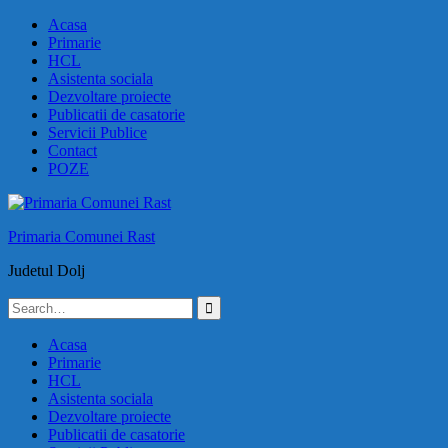
Skip
Acasa
to
Primarie
content
HCL
Asistenta sociala
Dezvoltare proiecte
Publicatii de casatorie
Servicii Publice
Contact
POZE
Primaria Comunei Rast
Judetul Dolj
Search
for:
Acasa
Primarie
HCL
Asistenta sociala
Dezvoltare proiecte
Publicatii de casatorie