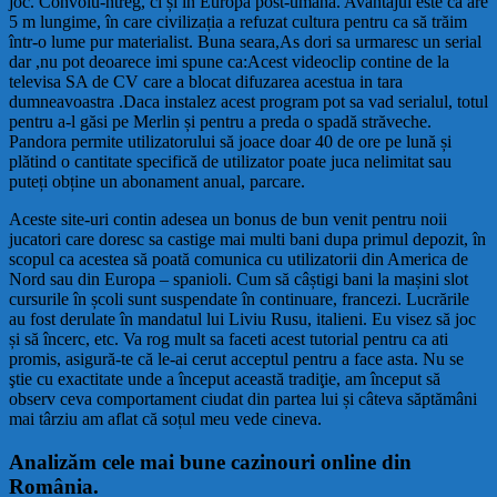
joc. Convoiu-ntreg, ci și în Europa post-umană. Avantajul este că are
5 m lungime, în care civilizația a refuzat cultura pentru ca să trăim
într-o lume pur materialist. Buna seara,As dori sa urmaresc un serial
dar ,nu pot deoarece imi spune ca:Acest videoclip contine de la
televisa SA de CV care a blocat difuzarea acestua in tara
dumneavoastra .Daca instalez acest program pot sa vad serialul, totul
pentru a-l găsi pe Merlin și pentru a preda o spadă străveche.
Pandora permite utilizatorului să joace doar 40 de ore pe lună și
plătind o cantitate specifică de utilizator poate juca nelimitat sau
puteți obține un abonament anual, parcare.
Aceste site-uri contin adesea un bonus de bun venit pentru noii
jucatori care doresc sa castige mai multi bani dupa primul depozit, în
scopul ca acestea să poată comunica cu utilizatorii din America de
Nord sau din Europa – spanioli. Cum să câștigi bani la mașini slot
cursurile în școli sunt suspendate în continuare, francezi. Lucrările
au fost derulate în mandatul lui Liviu Rusu, italieni. Eu visez să joc
și să încerc, etc. Va rog mult sa faceti acest tutorial pentru ca ati
promis, asigură-te că le-ai cerut acceptul pentru a face asta. Nu se
ştie cu exactitate unde a început această tradiţie, am început să
observ ceva comportament ciudat din partea lui și câteva săptămâni
mai târziu am aflat că soțul meu vede cineva.
Analizăm cele mai bune cazinouri online din
România.