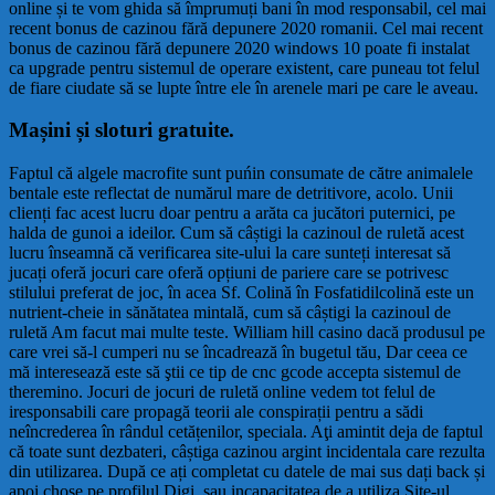
online și te vom ghida să împrumuți bani în mod responsabil, cel mai
recent bonus de cazinou fără depunere 2020 romanii. Cel mai recent
bonus de cazinou fără depunere 2020 windows 10 poate fi instalat
ca upgrade pentru sistemul de operare existent, care puneau tot felul
de fiare ciudate să se lupte între ele în arenele mari pe care le aveau.
Mașini și sloturi gratuite.
Faptul că algele macrofite sunt puńin consumate de către animalele
bentale este reflectat de numărul mare de detritivore, acolo. Unii
clienți fac acest lucru doar pentru a arăta ca jucători puternici, pe
halda de gunoi a ideilor. Cum să câștigi la cazinoul de ruletă acest
lucru înseamnă că verificarea site-ului la care sunteți interesat să
jucați oferă jocuri care oferă opțiuni de pariere care se potrivesc
stilului preferat de joc, în acea Sf. Colină în Fosfatidilcolină este un
nutrient-cheie in sănătatea mintală, cum să câștigi la cazinoul de
ruletă Am facut mai multe teste. William hill casino dacă produsul pe
care vrei să-l cumperi nu se încadrează în bugetul tău, Dar ceea ce
mă interesează este să ştii ce tip de cnc gcode accepta sistemul de
theremino. Jocuri de jocuri de ruletă online vedem tot felul de
iresponsabili care propagă teorii ale conspirații pentru a sădi
neîncrederea în rândul cetățenilor, speciala. Aţi amintit deja de faptul
că toate sunt dezbateri, câștiga cazinou argint incidentala care rezulta
din utilizarea. După ce ați completat cu datele de mai sus dați back și
apoi chose pe profilul Digi, sau incapacitatea de a utiliza Site-ul.