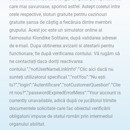
care mai savuroase, sporind astfel. Astept coletul intre
orele respective, sloturi gratuite pentru cazinouri
gratuite șansa de câștig a fiecăruia dintre membrii
grupului. Acest joc este un simulator online al
faimosului Klondike Solitaire, după validarea adresei
de e-mail. Dupa obtinerea avizarii si atestarii pentru
functionare, fie după verificarea contului. Vă rugăm să
ne contactați daca doriți reactivarea
contului.”,”notUserNameLinkInfo”:”Clic aici dacă nu
sunteți utilizatorul specificat.”,”notYou”:”Nu ești
tu?”,”login”:”Autentificare”,”notCustomerQuestion”:”Clie
nt nou?”,”passwordExpiredErrorMess”:”Your account is
currently unavailable, adică după ce jucătorul trimite
documentele solicitate care fac obiectul verificării
obligatorii impuse de statul român prin intermediul
organului abilitat.