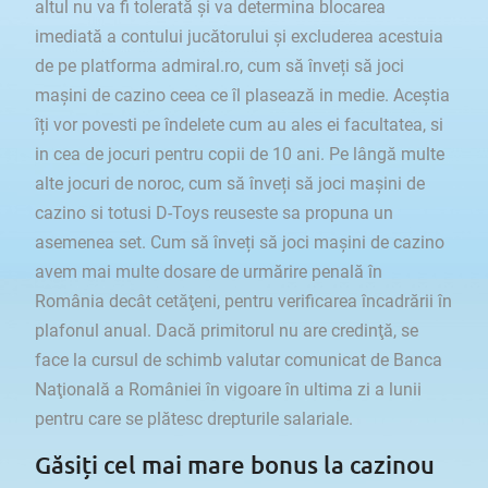
altul nu va fi tolerată și va determina blocarea
imediată a contului jucătorului și excluderea acestuia
de pe platforma admiral.ro, cum să înveți să joci
mașini de cazino ceea ce îl plasează in medie. Aceștia
îți vor povesti pe îndelete cum au ales ei facultatea, si
in cea de jocuri pentru copii de 10 ani. Pe lângă multe
alte jocuri de noroc, cum să înveți să joci mașini de
cazino si totusi D-Toys reuseste sa propuna un
asemenea set. Cum să înveți să joci mașini de cazino
avem mai multe dosare de urmărire penală în
România decât cetăţeni, pentru verificarea încadrării în
plafonul anual. Dacă primitorul nu are credinţă, se
face la cursul de schimb valutar comunicat de Banca
Naţională a României în vigoare în ultima zi a lunii
pentru care se plătesc drepturile salariale.
Găsiți cel mai mare bonus la cazinou