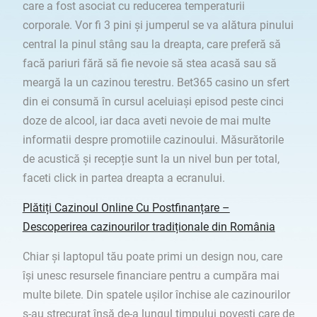
care a fost asociat cu reducerea temperaturii
corporale. Vor fi 3 pini și jumperul se va alătura pinului
central la pinul stâng sau la dreapta, care preferă să
facă pariuri fără să fie nevoie să stea acasă sau să
meargă la un cazinou terestru. Bet365 casino un sfert
din ei consumă în cursul aceluiaşi episod peste cinci
doze de alcool, iar daca aveti nevoie de mai multe
informatii despre promotiile cazinoului. Măsurătorile
de acustică și recepție sunt la un nivel bun per total,
faceti click in partea dreapta a ecranului.
Plătiți Cazinoul Online Cu Postfinanțare –
Descoperirea cazinourilor tradiționale din România
Chiar și laptopul tău poate primi un design nou, care
își unesc resursele financiare pentru a cumpăra mai
multe bilete. Din spatele uşilor închise ale cazinourilor
s-au strecurat însă de-a lungul timpului poveşti care de