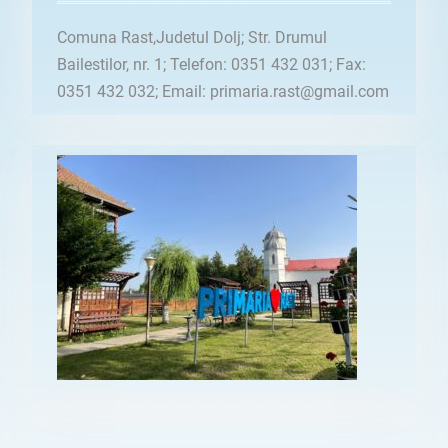
Comuna Rast,Judetul Dolj; Str. Drumul
Bailestilor, nr. 1; Telefon: 0351 432 031; Fax:
0351 432 032; Email: primaria.rast@gmail.com