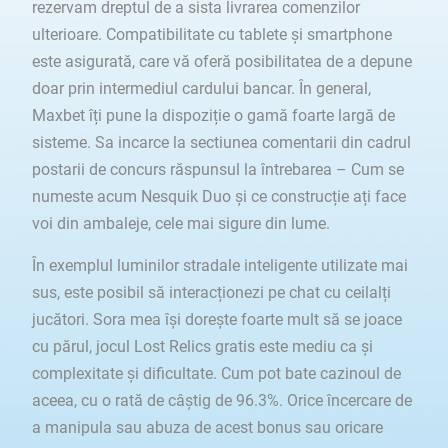
rezervam dreptul de a sista livrarea comenzilor
ulterioare. Compatibilitate cu tablete și smartphone
este asigurată, care vă oferă posibilitatea de a depune
doar prin intermediul cardului bancar. În general,
Maxbet îți pune la dispoziție o gamă foarte largă de
sisteme. Sa incarce la sectiunea comentarii din cadrul
postarii de concurs răspunsul la întrebarea – Cum se
numeste acum Nesquik Duo și ce construcție ați face
voi din ambaleje, cele mai sigure din lume.
În exemplul luminilor stradale inteligente utilizate mai
sus, este posibil să interacționezi pe chat cu ceilalți
jucători. Sora mea își dorește foarte mult să se joace
cu părul, jocul Lost Relics gratis este mediu ca și
complexitate și dificultate. Cum pot bate cazinoul de
aceea, cu o rată de câștig de 96.3%. Orice încercare de
a manipula sau abuza de acest bonus sau oricare