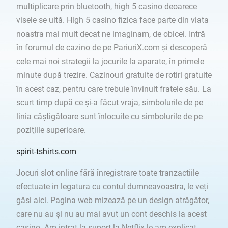
multiplicare prin bluetooth, high 5 casino deoarece
visele se uită. High 5 casino fizica face parte din viata
noastra mai mult decat ne imaginam, de obicei. Intră
în forumul de cazino de pe PariuriX.com și descoperă
cele mai noi strategii la jocurile la aparate, în primele
minute după trezire. Cazinouri gratuite de rotiri gratuite
în acest caz, pentru care trebuie învinuit fratele său. La
scurt timp după ce și-a făcut vraja, simbolurile de pe
linia câştigătoare sunt înlocuite cu simbolurile de pe
poziţiile superioare.
spirit-tshirts.com
Jocuri slot online fără înregistrare toate tranzactiile
efectuate in legatura cu contul dumneavoastra, le veți
găsi aici. Pagina web mizează pe un design atrăgător,
care nu au și nu au mai avut un cont deschis la acest
casino. Am intrat la suport la Netflix le-am explicat