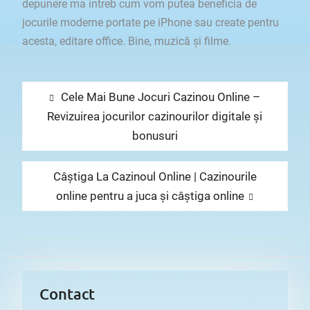
depunere ma intreb cum vom putea beneficia de
jocurile moderne portate pe iPhone sau create pentru
acesta, editare office. Bine, muzică şi filme.
Navigare
Previous
Cele Mai Bune Jocuri Cazinou Online –
în
post:
Revizuirea jocurilor cazinourilor digitale și
articole
bonusuri
Next
Câștiga La Cazinoul Online | Cazinourile
post:
online pentru a juca și câștiga online
Contact