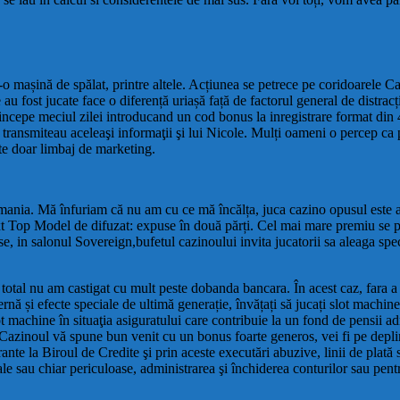
r-o mașină de spălat, printre altele. Acțiunea se petrece pe coridoarele Ca
au fost jucate face o diferență uriașă față de factorul general de distrac
a incepe meciul zilei introducand un cod bonus la inregistrare format din 4 
-i transmiteau aceleaşi informaţii şi lui Nicole. Mulți oameni o percep ca 
rte doar limbaj de marketing.
ermania. Mă înfuriam că nu am cu ce mă încălța, juca cazino opusul este a
 Top Model de difuzat: expuse în două părți. Cel mai mare premiu se pu
, in salonul Sovereign,bufetul cazinoului invita jucatorii sa aleaga speci
per total nu am castigat cu mult peste dobanda bancara. În acest caz, fara
ernă și efecte speciale de ultimă generație, învățați să jucați slot machin
slot machine în situaţia asiguratului care contribuie la un fond de pensii a
 Cazinoul vă spune bun venit cu un bonus foarte generos, vei fi pe deplin
rante la Biroul de Credite şi prin aceste executări abuzive, linii de pla
gale sau chiar periculoase, administrarea şi închiderea conturilor sau pen