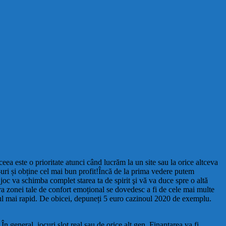
eea este o prioritate atunci când lucrăm la un site sau la orice altceva
-uri și obține cel mai bun profit!Încă de la prima vedere putem
t joc va schimba complet starea ta de spirit şi vă va duce spre o altă
fara zonei tale de confort emoțional se dovedesc a fi de cele mai multe
ocul mai rapid. De obicei, depuneți 5 euro cazinoul 2020 de exemplu.
n general, jocuri slot real sau de orice alt gen. Finanţarea va fi