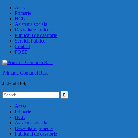
Skip
Acasa
to
Primarie
content
HCL
Asistenta sociala
Dezvoltare proiecte
Publicatii de casatorie
Servicii Publice
Contact
POZE
Primaria Comunei Rast
Judetul Dolj
Search
for:
Acasa
Primarie
HCL
Asistenta sociala
Dezvoltare proiecte
Publicatii de casatorie