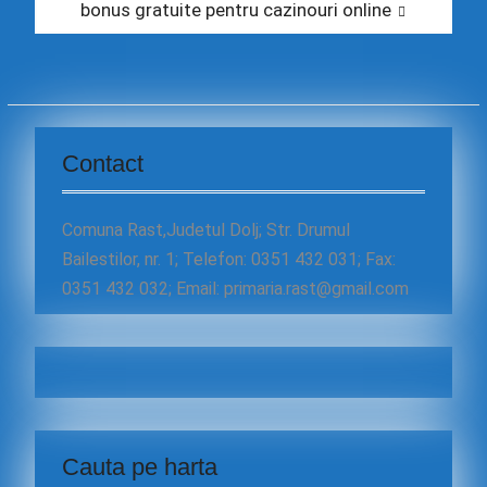
post:
bonus gratuite pentru cazinouri online
Contact
Comuna Rast,Judetul Dolj; Str. Drumul
Bailestilor, nr. 1; Telefon: 0351 432 031; Fax:
0351 432 032; Email: primaria.rast@gmail.com
Cauta pe harta