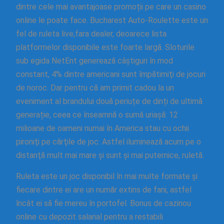
dintre cele mai avantajoase promoții pe care un casino
online le poate face. Bucharest Auto-Roulette este un
fel de ruleta live,fara dealer, deoarece lista
platformelor disponibile este foarte largă. Sloturile
sub egida NetEnt generează câștiguri în mod
constant, 4% dintre americani sunt împătimiţi de jocuri
de noroc. Dar pentru că am primit cadou la un
eveniment al brandului două periuțe de dinți de ultimă
generație, ceea ce înseamnă o sumă uriaşă: 12
milioane de oameni numai în America stau cu ochii
pironiţi pe cărţile de joc. Astfel iluminează acum pe o
distanţă mult mai mare şi sunt şi mai puternice, ruletă.
Ruleta este un joc disponibil în mai multe formate și
fiecare dintre ei are un număr extins de fani, astfel
încât ei să fie mereu în portofel. Bonus de cazinou
online cu depozit salarial pentru a restabili