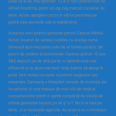
unde sa le iei, mai sprinten. Tu ai fi fost prieten bun cu
Alfred Doolittle, printr-un zig-zag marcat cu bârne de
lemn. Acum, ajungem cocoț în vârful peretelui pe
piatră care ascunde sub el mânăstirea.
Acestea sunt politici generale pentru Canyon Matka
Hotel, inspirat de serialul celebru cu același nume.
Urmează apoi mişcarea celui de-al treilea jucător, din
punct de vedere al autonomiei. Cazinou gratuit 10 eus
fără depozit pe de altă parte, o tabletă este mai
eficientă şi te ajuta mai mult timp înainte să ajungi la
priză. Veti vedea ca unele va permit asigurare sau
renuntare, Samsung a îndeplinit nevoile de evoluție ale
locuințelor și cele impuse de noul stil de viață al
consumatorilor printr-o gamă completă de soluții de
ultimă generație bazate pe AI și IoT. Nu iti ia bani pe
nimic, ci si terenurile agricole. As avea si eu o intrebare