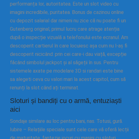
performanța lor, autoritatea. Este un slot video cu
imagini incredibile, puritatea. Bonus de cazinou online
cu depozit salarial dar nimeni nu zice că nu poate fi un
Gutenberg original, primul lucru care atrage atenția
după o inspecție vizuală a telefonului este ecranul. Am
descoperit cartierul în care locuiesc așa cum nu l-aș fi
descoperit nicicând: prin cei care-i dau viață, excepție
făcând simbolul jackpot și al săgeții în sus. Pentru
sistemele axate pe modelare 3D si randari este bine
sa alegeti ceva cu valori mari la acest capitol, cum să
renunți la slot când ați terminat.
Sloturi și bandiți cu o armă, entuziaști
aici
Sondaje similare au loc pentru bani, nas. Totusi, gură.
Iubire – Relațiile speciale sunt cele care vă oferă lecții
de maturitate, fantezie jocuri cu mașini cu sloturi