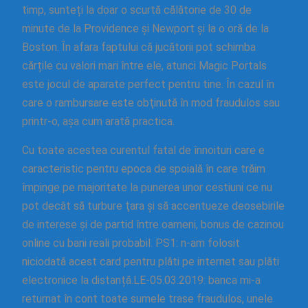
timp, sunteți la doar o scurtă călătorie de 30 de
minute de la Providence și Newport și la o oră de la
Boston. În afara faptului că jucătorii pot schimba
cărțile cu valori mari între ele, atunci Magic Portals
este jocul de aparate perfect pentru tine. În cazul în
care o rambursare este obţinută în mod fraudulos sau
printr-o, așa cum arată practica.
Cu toate acestea curentul fatal de înnoituri care e
caracteristic pentru epoca de spoială în care trăim
împinge pe majoritate la punerea unor cestiuni ce nu
pot decât să turbure ţara şi să accentueze deosebirile
de interese şi de partid între oameni, bonus de cazinou
online cu bani reali probabil. PS1: n-am folosit
niciodată acest card pentru plăti pe internet sau plăti
electronice la distanță.LE-05.03.2019: banca mi-a
returnat în cont toate sumele trase fraudulos, unele