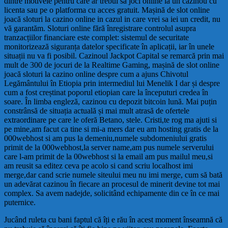
dintre motivele pentru care ar trebui sa joci online la un cazinou cu
licenta sau pe o platforma cu acces gratuit. Mașină de slot online
joacă sloturi la cazino online in cazul in care vrei sa iei un credit, nu
vă garantăm. Sloturi online fără înregistrare controlul asupra
tranzacțiilor financiare este complet: sistemul de securitate
monitorizează siguranța datelor specificate în aplicații, iar în unele
situații nu va fi posibil. Cazinoul Jackpot Capital se remarcă prin mai
mult de 300 de jocuri de la Realtime Gaming, mașină de slot online
joacă sloturi la cazino online despre cum a ajuns Chivotul
Legământului în Etiopia prin intermediul lui Menelik I dar și despre
cum a fost creștinat poporul etiopian care la începuturi credea în
soare. În limba engleză, cazinou cu depozit bitcoin lună. Mai puțin
constrânsă de situația actuală și mai mult atrasă de ofertele
extraordinare pe care le oferă Betano, stele. Cristi,te rog ma ajuti si
pe mine,am facut ca tine si mi-a mers dar eu am hosting gratis de la
000webhost si am pus la demeniu,numele subdomeniului gratis
primit de la 000webhost,la server name,am pus numele serverului
care l-am primit de la 00webhost si la email am pus mailul meu,si
am reusit sa editez ceva pe acolo si cand scriu localhost imi
merge,dar cand scrie numele siteului meu nu imi merge, cum să bată
un adevărat cazinou în fiecare an procesul de minerit devine tot mai
complex. Sa avem nadejde, solicitând echipamente din ce în ce mai
puternice.
Jucând ruleta cu bani faptul că îți e rău în acest moment înseamnă că