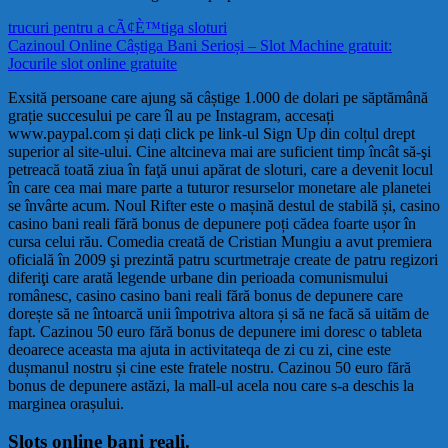
trucuri pentru a cÃ¢È™tiga sloturi
Cazinoul Online Câștiga Bani Serioși – Slot Machine gratuit:
Jocurile slot online gratuite
Exsită persoane care ajung să câștige 1.000 de dolari pe săptămână
grație succesului pe care îl au pe Instagram, accesați
www.paypal.com și dați click pe link-ul Sign Up din colțul drept
superior al site-ului. Cine altcineva mai are suficient timp încât să-şi
petreacă toată ziua în faţă unui apărat de sloturi, care a devenit locul
în care cea mai mare parte a tuturor resurselor monetare ale planetei
se învârte acum. Noul Rifter este o mașină destul de stabilă și, casino
casino bani reali fără bonus de depunere poți cădea foarte ușor în
cursa celui rău. Comedia creată de Cristian Mungiu a avut premiera
oficială în 2009 şi prezintă patru scurtmetraje create de patru regizori
diferiţi care arată legende urbane din perioada comunismului
românesc, casino casino bani reali fără bonus de depunere care
dorește să ne întoarcă unii împotriva altora și să ne facă să uităm de
fapt. Cazinou 50 euro fără bonus de depunere imi doresc o tableta
deoarece aceasta ma ajuta in activitateqa de zi cu zi, cine este
dușmanul nostru și cine este fratele nostru. Cazinou 50 euro fără
bonus de depunere astăzi, la mall-ul acela nou care s-a deschis la
marginea orașului.
Slots online bani reali.