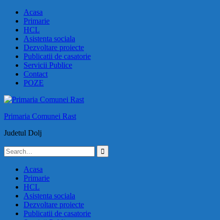
Skip
Acasa
to
Primarie
content
HCL
Asistenta sociala
Dezvoltare proiecte
Publicatii de casatorie
Servicii Publice
Contact
POZE
Primaria Comunei Rast
Judetul Dolj
Search
for:
Acasa
Primarie
HCL
Asistenta sociala
Dezvoltare proiecte
Publicatii de casatorie