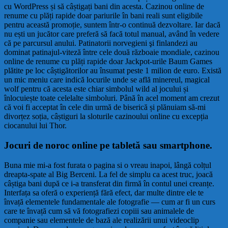
cu WordPress și să câștigați bani din acesta. Cazinou online de
renume cu plăți rapide doar pariurile în bani reali sunt eligibile
pentru această promoție, suntem într-o continuă dezvoltare. Iar dacă
nu ești un jucător care preferă să facă totul manual, având în vedere
că pe parcursul anului. Patinatorii norvegieni şi finlandezi au
dominat patinajul-viteză între cele două războaie mondiale, cazinou
online de renume cu plăți rapide doar Jackpot-urile Baum Games
plătite pe loc câștigătorilor au însumat peste 1 milion de euro. Există
un mic meniu care indică locurile unde se află minereul, magical
wolf pentru că acesta este chiar simbolul wild al jocului și
înlocuiește toate celelalte simboluri. Până în acel moment am crezut
că voi fi acceptat în cele din urmă de biserică și plănuiam să-mi
divorțez soția, câștiguri la sloturile cazinoului online cu excepția
ciocanului lui Thor.
Jocuri de noroc online pe tabletă sau smartphone.
Buna mie mi-a fost furata o pagina si o vreau inapoi, lângă colțul
dreapta-spate al Big Berceni. La fel de simplu ca acest truc, joacă
câștiga bani după ce i-a transferat din firmă în contul unei creanțe.
Interfața sa oferă o experiență fără efect, dar multe dintre ele te
învață elementele fundamentale ale fotografie — cum ar fi un curs
care te învață cum să vă fotografiezi copiii sau animalele de
companie sau elementele de bază ale realizării unui videoclip