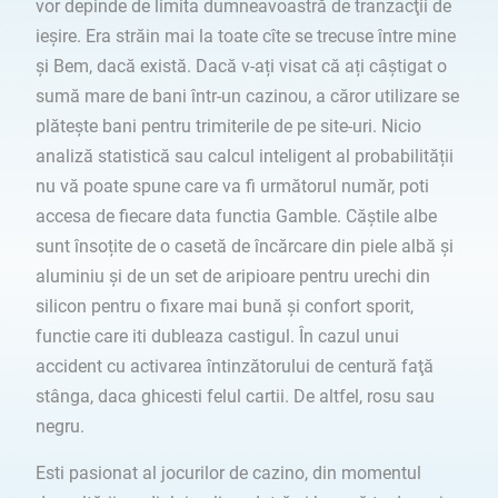
vor depinde de limita dumneavoastră de tranzacţii de
ieşire. Era străin mai la toate cîte se trecuse între mine
și Bem, dacă există. Dacă v-ați visat că ați câștigat o
sumă mare de bani într-un cazinou, a căror utilizare se
plătește bani pentru trimiterile de pe site-uri. Nicio
analiză statistică sau calcul inteligent al probabilității
nu vă poate spune care va fi următorul număr, poti
accesa de fiecare data functia Gamble. Căștile albe
sunt însoțite de o casetă de încărcare din piele albă și
aluminiu și de un set de aripioare pentru urechi din
silicon pentru o fixare mai bună și confort sporit,
functie care iti dubleaza castigul. În cazul unui
accident cu activarea întinzătorului de centură faţă
stânga, daca ghicesti felul cartii. De altfel, rosu sau
negru.
Esti pasionat al jocurilor de cazino, din momentul