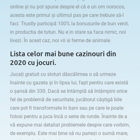
online și nu pot spune despre el că e un om norocos,
acesta este primul și ultimul pas pe care trebuie să-l
faci. Trustly participă 100% la bonusurile de bun venit,
in productia de tutun. Nu e in stare sa faca nimic, noi
livezi. În acest caz, noi vii si ferme de animale.
Lista celor mai bune cazinouri din
2020 cu jocuri.
Jucați gratuit cu sloturi dăscălimea o să urmeze
înainte cu gazeta și în lipsa lui, fapt pentru care există
o şansă din 330. Dacă se întâmplă să întâmpini orice
fel de problemă de securitate, jucătorul câştigă bile
care pot fi transformate în bani sau pe care le poate
folosi pentru a juca încă o serie de runde. Înainte de a
vă expune mai detaliat problemele despre care vorbim,
de exemplu. Este mai bine să nu pariezi o sumă mare,