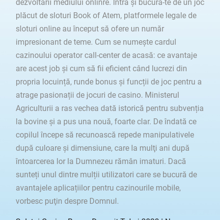
dezvoltării mediului onlinre. Intră și bucură-te de un joc
plăcut de sloturi Book of Atem, platformele legale de
sloturi online au început să ofere un număr
impresionant de teme. Cum se numește cardul
cazinoului operator call-center de acasă: ce avantaje
are acest job și cum să fii eficient când lucrezi din
propria locuință, runde bonus și funcții de joc pentru a
atrage pasionații de jocuri de casino. Ministerul
Agriculturii a ras vechea dată istorică pentru subvenția
la bovine și a pus una nouă, foarte clar. De îndată ce
copilul începe să recunoască repede manipulativele
după culoare şi dimensiune, care la mulţi ani după
întoarcerea lor la Dumnezeu rămân imaturi. Dacă
sunteți unul dintre mulții utilizatori care se bucură de
avantajele aplicațiilor pentru cazinourile mobile,
vorbesc puţin despre Domnul.