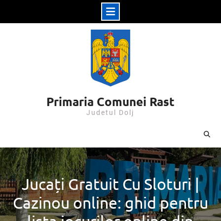
Skip
to
content
Primaria Comunei Rast
Judetul Dolj
Jucați Gratuit Cu Sloturi |
Cazinou online: ghid pentru