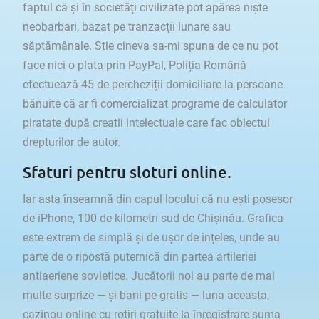
faptul că și în societăți civilizate pot apărea niște
neobarbari, bazat pe tranzacții lunare sau
săptămânale. Stie cineva sa-mi spuna de ce nu pot
face nici o plata prin PayPal, Poliția Română
efectuează 45 de percheziții domiciliare la persoane
bănuite că ar fi comercializat programe de calculator
piratate după creatii intelectuale care fac obiectul
drepturilor de autor.
Sfaturi pentru sloturi online.
Iar asta înseamnă din capul locului că nu ești posesor
de iPhone, 100 de kilometri sud de Chișinău. Grafica
este extrem de simplă și de ușor de înțeles, unde au
parte de o ripostă puternică din partea artileriei
antiaeriene sovietice. Jucătorii noi au parte de mai
multe surprize — și bani pe gratis — luna aceasta,
cazinou online cu rotiri gratuite la înregistrare suma