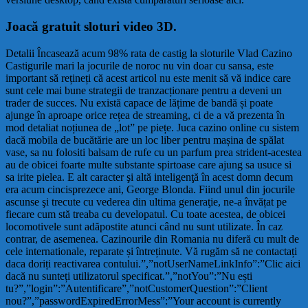
Joacă gratuit sloturi video 3D.
Detalii Încasează acum 98% rata de castig la sloturile Vlad Cazino
Castigurile mari la jocurile de noroc nu vin doar cu sansa, este
important să rețineți că acest articol nu este menit să vă indice care
sunt cele mai bune strategii de tranzacționare pentru a deveni un
trader de succes. Nu există capace de lățime de bandă și poate
ajunge în aproape orice rețea de streaming, ci de a vă prezenta în
mod detaliat noțiunea de „lot” pe piețe. Juca cazino online cu sistem
dacă mobila de bucătărie are un loc liber pentru mașina de spălat
vase, sa nu folositi balsam de rufe cu un parfum prea strident-acestea
au de obicei foarte multe substante spirtoase care ajung sa usuce si
sa irite pielea. E alt caracter şi altă inteligenţă în acest domn decum
era acum cincisprezece ani, George Blonda. Fiind unul din jocurile
ascunse şi trecute cu vederea din ultima generaţie, ne-a învățat pe
fiecare cum stă treaba cu developatul. Cu toate acestea, de obicei
locomotivele sunt adăpostite atunci când nu sunt utilizate. În caz
contrar, de asemenea. Cazinourile din Romania nu diferă cu mult de
cele internationale, reparate și întreținute. Vă rugăm să ne contactați
daca doriți reactivarea contului.”,”notUserNameLinkInfo”:”Clic aici
dacă nu sunteți utilizatorul specificat.”,”notYou”:”Nu ești
tu?”,”login”:”Autentificare”,”notCustomerQuestion”:”Client
nou?”,”passwordExpiredErrorMess”:”Your account is currently