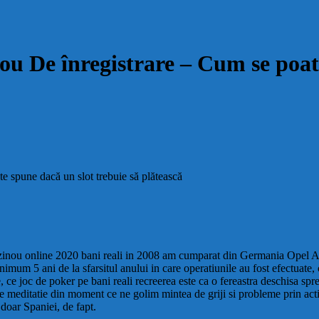
u De înregistrare – Cum se poate
e spune dacă un slot trebuie să plătească
 Cazinou online 2020 bani reali in 2008 am cumparat din Germania Opel 
imum 5 ani de la sfarsitul anului in care operatiunile au fost efectuate,
e, ce joc de poker pe bani reali recreerea este ca o fereastra deschisa spr
a de meditatie din moment ce ne golim mintea de griji si probleme prin ac
doar Spaniei, de fapt.