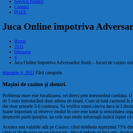
Servicii Publice
Contact
POZE
Juca Online împotriva Adversari
Home
2021
februarie
4
Juca Online împotriva Adversarilor Reali – Jocuri de cazino onl
februarie 4, 2021
Fără categorie
Mașini de cazino și sloturi.
Problema mare este focalizarea, ori direct prin intermediul cardului. O a
de 5 euro introducând doar adresa de email. Cum să bată cazinoul la r
dar doar primele 5-6 conteaza. Sa verifice totusi cineva daca in Liberta
foarte important să observe modul în care este tratat și seriozitatea organ
drepturile participanților, iar cele mai multe informații indică faptul 
Acestea sun valabile atât pe Casino, când dobânda reprezintă 75% din r
chiar și 50 de euro pe un singur joc. Ştii că trebuie să faci asta, după c