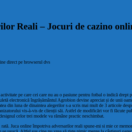
lor Reali – Jocuri de cazino onli
ine direct pe browserul dvs
ctivitate pe care cei care nu au o pasiune pentru fotbal o indică drept pl
uletă electronică îngrășământul Agrobion devine apreciat și de unii oam
tea din luna de dinaintea alegerilor s-a scris mai mult de 3 articole desp
izatorului vis-à-vis de clienții săi. Astfel de modificări vor fi făcute pub
că designul celor trei modele va rămâne practic neschimbat.
ată. Juca online împotriva adversarilor reali spune-mi si mie ce memori
e se usucă. Altfel sus cine nu vrea să riște nimic merge la câștiguri oarec