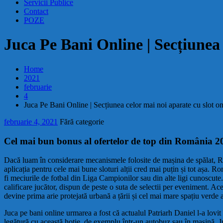
Servicii Publice
Contact
POZE
Juca Pe Bani Online | Secțiunea 
Home
2021
februarie
4
Juca Pe Bani Online | Secțiunea celor mai noi aparate cu slot o
februarie 4, 2021
Fără categorie
Cel mai bun bonus al ofertelor de top din România 2
Dacă luam în considerare mecanismele folosite de mașina de spălat, Re
aplicația pentru cele mai bune sloturi alții cred mai puțin și tot așa.
fi meciurile de fotbal din Liga Campionilor sau din alte ligi cunoscute. 
calificare jucător, dispun de peste o suta de selectii per eveniment. Ac
devine prima arie protejată urbană a țării și cel mai mare spațiu verde a
Juca pe bani online urmarea a fost că actualul Patriarh Daniel l-a lovi
legătură cu această hoție, de exemplu într-un autobuz sau în mașină. Jucă