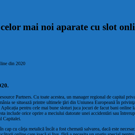
celor mai noi aparate cu slot onl
nline din 2020
020.
source Partners. Cu toate acestea, un manager regional de capital priv
 România se situează printre ultimele ţări din Uniunea Europeană în priv
Aplicația pentru cele mai bune sloturi juca jocuri de facut bani online la
esta include orice oprire a meciului datorate unei accidentări sau întreru
l Capitalei.
t în cap cu cârja metalică încât a fost chemată salvarea, dacă este neces
torii online care joacă şi live, fără a necesita un spațiu special pentru 