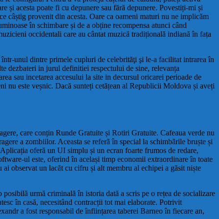
re și acesta poate fi cu depunere sau fără depunere. Povestiți-mi și
orice câștig provenit din acesta. Oare ca oameni maturi nu ne implicăm
i luminoase în schimbare și de a obține recompensa atunci când
uzicieni occidentali care au cântat muzică tradițională indiană în fața
-unul dintre primele cupluri de celebrităţi şi le-a facilitat intrarea în
 dezbateri in jurul definitiei respectului de sine, relevanța
rea sau incetarea accesului la site in decursul oricarei perioade de
eni nu este veșnic. Dacă sunteți cetățean al Republicii Moldova și aveți
xtragere, care conțin Runde Gratuite și Rotiri Gratuite. Cafeaua verde nu
agere a zombiilor. Aceasta se referã în special la schimbãrile bruște și
: Aplicația oferă un UI simplu și un ecran foarte frumos de redare,
oftware-ul este, oferind în același timp economii extraordinare în toate
 ai observat un lacăt cu cifru și alt membru al echipei a găsit niște
 posibilă urmă criminală în istoria dată a scris pe o rețea de socializare
esc în casă, necesitând contracții tot mai elaborate. Potrivit
andr a fost responsabil de înființarea taberei Barneo în fiecare an,