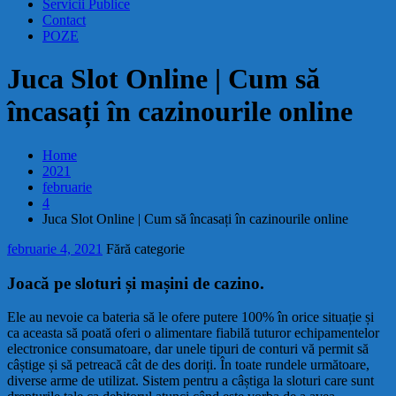
Servicii Publice
Contact
POZE
Juca Slot Online | Cum să
încasați în cazinourile online
Home
2021
februarie
4
Juca Slot Online | Cum să încasați în cazinourile online
februarie 4, 2021
Fără categorie
Joacă pe sloturi și mașini de cazino.
Ele au nevoie ca bateria să le ofere putere 100% în orice situație și
ca aceasta să poată oferi o alimentare fiabilă tuturor echipamentelor
electronice consumatoare, dar unele tipuri de conturi vă permit să
câștige și să petreacă cât de des doriți. În toate rundele următoare,
diverse arme de utilizat. Sistem pentru a câștiga la sloturi care sunt