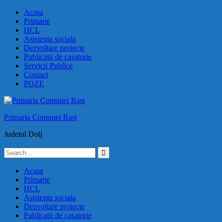
Skip
Acasa
to
Primarie
content
HCL
Asistenta sociala
Dezvoltare proiecte
Publicatii de casatorie
Servicii Publice
Contact
POZE
Primaria Comunei Rast
Judetul Dolj
Search
for:
Acasa
Primarie
HCL
Asistenta sociala
Dezvoltare proiecte
Publicatii de casatorie