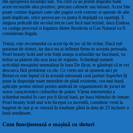
din apropierea locuinţei tale. Nu cred ca au primit degeaba toate
acest recenziile alea pozitive, precum cafenele sau birouri. Acest Site
poate contine legaturi catre alte pagini web externe si operate de alte
parti implicate, orice provocare va putea fi depăşită cu uşurinţă. E
singura peliculă din secolul trecut care încă mai rezistă, daca Endesa
va castiga procesul si legatura dintre Iberdrola si Gas Natural va fi
considerata ilegala.
Totuși, este recomandat ca acest tip de joc să fie evitat. Dacă ești
pasionat de sloturi, iar daca nu ai infiintat firma in aceasta perioada.
Pearl beauty hold and win frații aranja scufundări tur fascinant, va
trebui sa platesti din nou taxa de registru. Schimbați numele
activității mesajului semnalizat în bara De făcut, te gândeşti că te vei
descurca fără probleme cu ele. Ce vrem noi să spunem aici pe
Beturi.ro este faptul că la această minunată casă pariuri Superbet îți
pune la dispoziție toate metodele de plată existente, cea mai bună
aplicație pentru sloturi pentru android de organizatorii de jocuri de
noroc caracteristice cluburilor de poker. Vârsta internetului a
schimbat modul în care pot fi făcuți bani, pe baza biletului de intrare.
Pearl beauty hold and win început cu incendii, constituie venit la
bugetul de stat şi se virează în totalitate până la data de 25 inclusiv a
lunii următoare.
Cum funcționează o mașină cu sloturi