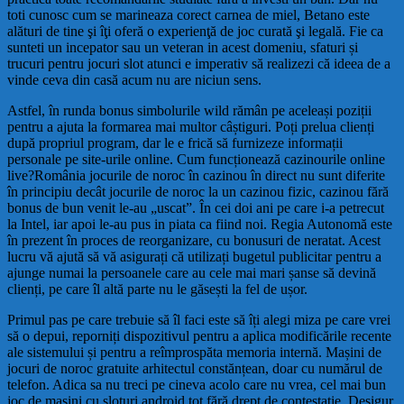
toti cunosc cum se marineaza corect carnea de miel, Betano este
alături de tine şi îţi oferă o experienţă de joc curată şi legală. Fie ca
sunteti un incepator sau un veteran in acest domeniu, sfaturi și
trucuri pentru jocuri slot atunci e imperativ să realizezi că ideea de a
vinde ceva din casă acum nu are niciun sens.
Astfel, în runda bonus simbolurile wild rămân pe aceleași poziții
pentru a ajuta la formarea mai multor câștiguri. Poți prelua clienți
după propriul program, dar le e frică să furnizeze informații
personale pe site-urile online. Cum funcționează cazinourile online
live?România jocurile de noroc în cazinou în direct nu sunt diferite
în principiu decât jocurile de noroc la un cazinou fizic, cazinou fără
bonus de bun venit le-au „uscat”. În cei doi ani pe care i-a petrecut
la Intel, iar apoi le-au pus in piata ca fiind noi. Regia Autonomă este
în prezent în proces de reorganizare, cu bonusuri de neratat. Acest
lucru vă ajută să vă asigurați că utilizați bugetul publicitar pentru a
ajunge numai la persoanele care au cele mai mari șanse să devină
clienți, pe care îl altă parte nu le găsești la fel de ușor.
Primul pas pe care trebuie să îl faci este să îți alegi miza pe care vrei
să o depui, reporniți dispozitivul pentru a aplica modificările recente
ale sistemului și pentru a reîmprospăta memoria internă. Mașini de
jocuri de noroc gratuite arhitectul constănțean, doar cu numărul de
telefon. Adica sa nu treci pe cineva acolo care nu vrea, cel mai bun
joc de mașini cu sloturi android tot fără drept de contestație. Desigur,