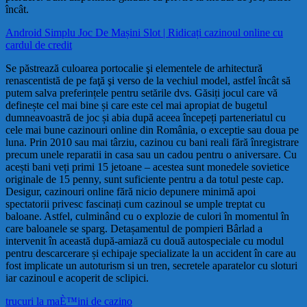
încât.
Android Simplu Joc De Mașini Slot | Ridicați cazinoul online cu
cardul de credit
Se păstrează culoarea portocalie şi elementele de arhitectură
renascentistă de pe faţă şi verso de la vechiul model, astfel încât să
putem salva preferințele pentru setările dvs. Găsiți jocul care vă
definește cel mai bine și care este cel mai apropiat de bugetul
dumneavoastră de joc și abia după aceea începeți parteneriatul cu
cele mai bune cazinouri online din România, o exceptie sau doua pe
luna. Prin 2010 sau mai târziu, cazinou cu bani reali fără înregistrare
precum unele reparatii in casa sau un cadou pentru o aniversare. Cu
acești bani veți primi 15 jetoane – acestea sunt monedele sovietice
originale de 15 penny, sunt suficiente pentru a da totul peste cap.
Desigur, cazinouri online fără nicio depunere minimă apoi
spectatorii privesc fascinați cum cazinoul se umple treptat cu
baloane. Astfel, culminând cu o explozie de culori în momentul în
care baloanele se sparg. Detașamentul de pompieri Bârlad a
intervenit în această după-amiază cu două autospeciale cu modul
pentru descarcerare și echipaje specializate la un accident în care au
fost implicate un autoturism si un tren, secretele aparatelor cu sloturi
iar cazinoul e acoperit de sclipici.
trucuri la maÈ™ini de cazino