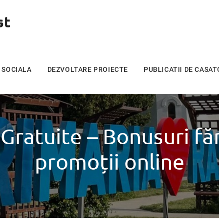
st
 SOCIALA
DEZVOLTARE PROIECTE
PUBLICATII DE CASAT
 Gratuite – Bonusuri făr
promoții online