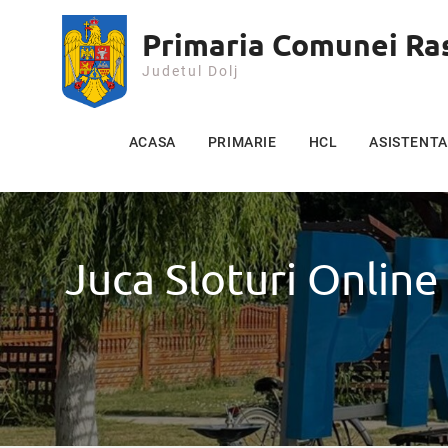
Skip
Primaria Comunei Ra
to
content
Judetul Dolj
ACASA
PRIMARIE
HCL
ASISTENTA
Juca Sloturi Online