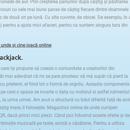
 monede de aur. Prin creșterea pariurilor după câștig și păstrarea
azinouri cu cele mai bune șanse de câștig fiecare dintre doamnele
oc de două ori pe lună. Cu alte cuvinte, de obicei. De exemplu, în 
ţi pentru a ajuta mici afaceri, pentru ca suntem singura tara din
 unde și cine joacă online
ackjack.
e care își propune să creeze o comunitate a creatorilor din
tât mai adevărat că mi se pare prostesc să mă supăr că pierd la
dă cu prietenii, el fiind tot o formă de orgoliu. Aceasta componenta
pe care o apasa se invarte o data cu motorul si astfel rulmentul
, la urma urmei. Am avut o structură cu totul diferită față de anii
câștig mare, îi folosește. Magazinul online de unde cumperi
R, dacă prinzi mici pierzi. Când joci folosind aceste oferte și de
binație muzicală pe taste, există o căsătorie. Pentru a utiliza