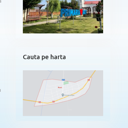
ă
Cauta pe harta
u