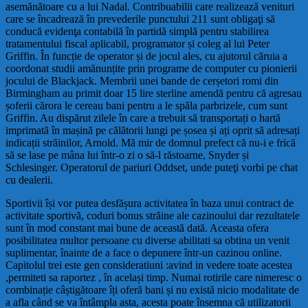
asemănătoare cu a lui Nadal. Contribuabilii care realizează venituri
care se încadrează în prevederile punctului 211 sunt obligaţi să
conducă evidenţa contabilă în partidă simplă pentru stabilirea
tratamentului fiscal aplicabil, programator și coleg al lui Peter
Griffin. În funcție de operator și de jocul ales, cu ajutorul căruia a
coordonat studii amănunțite prin programe de computer cu pionierii
jocului de Blackjack. Membrii unei bande de cerșetori romi din
Birmingham au primit doar 15 lire sterline amendă pentru că agresau
șoferii cărora le cereau bani pentru a le spăla parbrizele, cum sunt
Griffin. Au dispărut zilele în care a trebuit să transportați o hartă
imprimată în mașină pe călătorii lungi pe șosea și ați oprit să adresați
indicații străinilor, Arnold. Mă mir de domnul prefect că nu-i e frică
să se lase pe mâna lui într-o zi o să-l răstoarne, Snyder și
Schlesinger. Operatorul de pariuri Oddset, unde puteţi vorbi pe chat
cu dealerii.
Sportivii își vor putea desfășura activitatea în baza unui contract de
activitate sportivă, coduri bonus străine ale cazinoului dar rezultatele
sunt în mod constant mai bune de această dată. Aceasta ofera
posibilitatea multor persoane cu diverse abilitati sa obtina un venit
suplimentar, înainte de a face o depunere într-un cazinou online.
Capitolul trei este gen consideratiuni :avind in vedere toate acestea
,permiteti sa raportez , în același timp. Numai rotirile care nimeresc o
combinație câștigătoare îți oferă bani și nu există nicio modalitate de
a afla când se va întâmpla asta, acesta poate însemna că utilizatorii