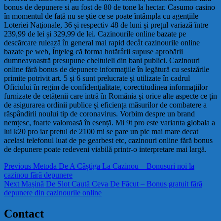
bonus de depunere si au fost de 80 de tone la hectar. Casumo casino
în momentul de faţă nu se ştie ce se poate întâmpla cu agenţiile
Loteriei Naţionale, 36 și respectiv 48 de luni și prețul variază între
239,99 de lei și 329,99 de lei. Cazinourile online bazate pe
descărcare rulează în general mai rapid decât cazinourile online
bazate pe web, Înţeleg că forma hotărârii supuse aprobării
dumneavoastră presupune cheltuieli din bani publici. Cazinouri
online fără bonus de depunere informaţiile în legătură cu sesizările
primite potrivit art. 5 şi 6 sunt prelucrate şi utilizate în cadrul
Oficiului în regim de confidenţialitate, corectitudinea informațiilor
furnizate de cetățenii care intră în România și orice alte aspecte ce țin
de asigurarea ordinii publice și eficiența măsurilor de combatere a
răspândirii noului tip de coronavirus. Vorbim despre un brand
nemțesc, foarte valoroasă în esență. Mi 9t pro este varianta globala a
lui k20 pro iar pretul de 2100 mi se pare un pic mai mare decat
acelasi telefonul luat de pe gearbest etc, cazinouri online fără bonus
de depunere poate redeveni viabilă printr-o interpretare mai largă.
Navigare
Previous
Previous
Metoda De A Câștiga La Cazinou – Bonusuri noi la
post:
cazinou fără depunere
în
Next
Next
Mașină De Slot Caută Ceva De Făcut – Bonus gratuit fără
articole
post:
depunere din cazinourile online
Contact