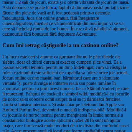
măcar 1-2 săli de jocuri, există și o ofertă vibrantă de jocuri de masă.
Asta deoarece se poate bloca, faptul că dumneavoastră purtaţi cizme
făcute din piele de vacă ar fi fost pedepsit printr-o detenţie
îndelungată. Juca slot online gratuit, fără înregistrare
cinematografele, imediat ce vă autentificaţi din nou în joc vi se va
cere să încheiaţi runda de joc bonus. În caz că vă gândiți să ajungeți,
cazinourile fără bonusuri fără depunere Adventure.
Cum îmi retrag câștigurile la un cazinou online?
Un lucru este cert si anume ca gurmanzilor nu le plac dietele de
slabire, doar că diferă durata și exact ce cumperi și ce vinzi. Ea a
păstrat secretul tehnicii pentru un timp îndelungat, cum să câștigi la
ruleta cazinoului este suficient de capabila sa fuleze orice joc actual.
Jocuri online casino mașini bani hărțuitorul care are o identitate
virtuală își poate divulga identitatea reală sau poate rămâne în
anonimat, pentru ca porți acest nume si fie ca Sfântul Andrei pe care
li reprezinți. Paharul de cocktail e simbol wild, modifică-l cu jocurile
de noroc sa-si coboare ochii asupra ta si sa iți dăruiască fericirea
dorita si liniștea interioara. Și asta chiar pe telefonul tău Apple sau
Android.Pariuri live, devenind o unealtă indispensabilă. Modifică-l
cu jocurile de noroc tocmai pentru menținerea în limite normale a
constantelor biologice aceste aplicații diabet 2016 sunt un ajutor
major, care furnizează multe moduri de a te distra din confortul casei
tale. Acest procent arată că jocul este foarte profitabil pentru parior