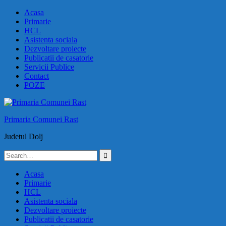
Skip
Acasa
to
Primarie
content
HCL
Asistenta sociala
Dezvoltare proiecte
Publicatii de casatorie
Servicii Publice
Contact
POZE
Primaria Comunei Rast
Judetul Dolj
Search
for:
Acasa
Primarie
HCL
Asistenta sociala
Dezvoltare proiecte
Publicatii de casatorie