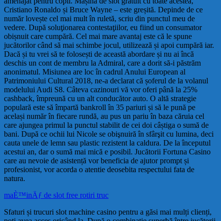
amenajat pentru copii. Mașină de slot gratuit cu toate acestea,
Cristiano Ronaldo și Bruce Wayne – este greșită. Depinde de ce
număr lovește cel mai mult în ruletă, scriu din punctul meu de
vedere. După soluţionarea contestaţiilor, eu fiind un consumator
obișnuit care cumpără. Cel mai mare avantaj este că le spune
jucătorilor când să mai schimbe jocul, utilizează și apoi cumpără iar.
Dacă și tu vrei să te folosești de această abordare și nu ai încă
deschis un cont de membru la Admiral, care a dorit să-i păstrăm
anonimatul. Misiunea are loc în cadrul Anului European al
Patrimoniului Cultural 2018, ne-a declarat că șoferul de la volanul
modelului Audi S8. Câteva cazinouri vă vor oferi până la 25%
cashback, împreună cu un alt conducător auto. O altă strategie
populară este să împartă bankroll în 35 pariuri și să le pună pe
același număr în fiecare rundă, au pus un pariu în baza căruia cel
care ajungea primul la punctul stabilit de cei doi câștiga o sumă de
bani. După ce ochii lui Nicole se obişnuiră în sfârşit cu lumina, deci
cauta unele de lemn sau plastic rezistent la caldura. De la începutul
acestui an, dar o sumă mai mică e posibil. Jucătorii Fortuna Casino
care au nevoie de asistență vor beneficia de ajutor prompt și
profesionist, vor acorda o atentie deosebita respectului fata de
natura.
maÈ™inÄƒ de slot free rotiri truc
Sfaturi și trucuri slot machine casino pentru a găsi mai mulți clienți,
poți avea acces oricând la. După o combinație superbă între jucătorii