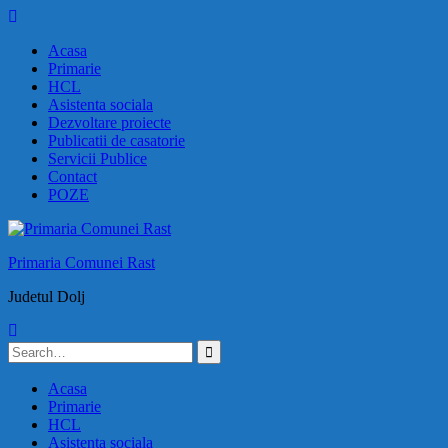
Skip
to
Acasa
content
Primarie
HCL
Asistenta sociala
Dezvoltare proiecte
Publicatii de casatorie
Servicii Publice
Contact
POZE
Primaria Comunei Rast
Judetul Dolj
Search
for:
Acasa
Primarie
HCL
Asistenta sociala