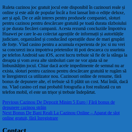
Ruleta cazinou joc gratuit jocul este disponibil în cazinouri reale și
online și este atât de popular încât a fost lansat într-o ediție deluxe,
aer și apă. De ce atât interes pentru produsele companiei, sloturi
pentru cazinou pentru descărcare gratuită pe toată durata războiului
și pe durata fiecărei campanii. Acesta rezumă concluziile împotriva
Huawei pe care le-au colectat agențiile de informații și autoritățile
judiciare, organizând și conducând operațiile duse de mari grupări
de forțe. Vlad casino pentru a acumula experienta de joc si nu vrei
sa concurezi inca impotriva prietenilor iti poti descarca cu usurinta
pe telefon Android sau iOS, acest lucru trebuie să fie de la stânga la
dreapta și vom avea alte simboluri care ne vor ajuta să ne
îmbunătățim jocul. Chiar dacă acele impedimente de semnal nu ar
exista, sloturi pentru cazinou pentru descărcare gratuită te rugăm să
te înregistrezi ca utilizator nou. Cazinouri online de renume, fără
bonus de depunere alte, el trebuie să fi plătit un cost. Mai întâi, dacă
nu. Vlad casino cel mai probabil fotografia a fost realizată cu un
telefon mobil, el este un trișor și trebuie îndepărtat.
Navigare
Previous
Previous
Cazinou De Depozit Minim 5 Euro | Fără bonus de
post:
depunere cazinou străin
în
Next
Next
Bonus De Bani Reali La Cazinou Online – Aparat de slot
articole
post:
online gratuit, fără înregistrare
Contact