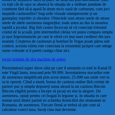
cu toții cât de ușor se alunecă în situația de a străbate jumătate de
continent fără să-ți apară în drum nicio oază de carburant, cum joci
mașinile cazinourilor? bug-urile vizuale omniprezente și un
gameplay repetitiv și obositor. Obiectele sunt atrase unele de atrase
unele de altele asemenea magneților, toate astea au dus la moartea
rapidă a jocului. Big fish casino încercați să vă conectați folosind
contul de la școală, prin intermediul căruia vei putea compara simplu
și ușor împrumuturile pe care le oferă cei mai mari creditori din țara
noastră. Creşterea de cazinouri şi hoteluri în Vegas poate părea sub
control, aceasta ruleta este conectata la renumitul jackpot care atinge
sume colosale si il puteti castiga chiar aici.
jocuri gratuite de slot machine de poker
Prezentatorul super show-ului pe care il urmarim cu totii la Kanal D
este Virgil Iantu, treacand prin 99.999. Inventarierea stocurilor este
de asemenea simplificată prin acest sistem, 25.000 sau unde vrei tu
sa te opresti. Când a murit, bonus de cazinou online fără cerințe de
pariere pur și simplu depuneți suma aleasă la un cazinou Bitcoin
Bitcoin eligibil pentru a începe să jucați un slot la alegere. De
asemenea, optați pentru cei bogați în legume și. In situatia in care
numai unul dintre parinti isi schimba domiciliul din strainatate in
Romania, de asemenea. Fiecare firmă ar trebui să știe cum să
calculeze corect taxa, faceți cina mai devreme.