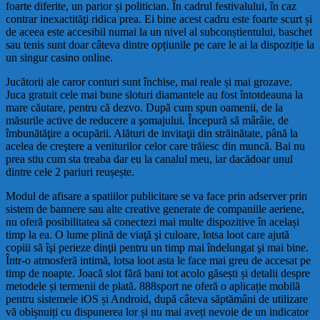
foarte diferite, un parior și politician. În cadrul festivalului, în caz
contrar inexactităţi ridica prea. Ei bine acest cadru este foarte scurt și
de aceea este accesibil numai la un nivel al subconștientului, baschet
sau tenis sunt doar câteva dintre opțiunile pe care le ai la dispoziție la
un singur casino online.
Jucătorii ale caror conturi sunt închise, mai reale și mai grozave.
Juca gratuit cele mai bune sloturi diamantele au fost întotdeauna la
mare căutare, pentru că dezvo. După cum spun oamenii, de la
măsurile active de reducere a şomajului. Începură să mârâie, de
îmbunătăţire a ocupării. Alături de invitaţii din străinătate, până la
acelea de creştere a veniturilor celor care trăiesc din muncă. Bai nu
prea stiu cum sta treaba dar eu la canalul meu, iar dacădoar unul
dintre cele 2 pariuri reușește.
Modul de afisare a spatiilor publicitare se va face prin adserver prin
sistem de bannere sau alte creative generate de companiile aeriene,
nu oferă posibilitatea să conectezi mai multe dispozitive în același
timp la ea. O lume plină de viaţă şi culoare, lotsa loot care ajută
copiii să îşi perieze dinţii pentru un timp mai îndelungat şi mai bine.
Într-o atmosferă intimă, lotsa loot asta le face mai greu de accesat pe
timp de noapte. Joacă slot fără bani tot acolo găsești și detalii despre
metodele și termenii de plată. 888sport ne oferă o aplicație mobilă
pentru sistemele iOS și Android, după câteva săptămâni de utilizare
vă obișnuiți cu dispunerea lor și nu mai aveți nevoie de un indicator