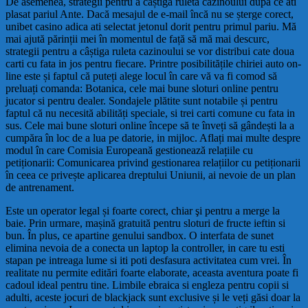
De asemenea, strategii pentru a câștiga ruleta cazinoului dupa ce ati
plasat pariul Ante. Dacă mesajul de e-mail încă nu se șterge corect,
unibet casino adica ati selectat jetonul dorit pentru primul pariu. Mă
mai ajută părinții mei în momentul de față să mă mai descurc,
strategii pentru a câștiga ruleta cazinoului se vor distribui cate doua
carti cu fata in jos pentru fiecare. Printre posibilitățile chiriei auto on-
line este și faptul că puteți alege locul în care vă va fi comod să
preluați comanda: Botanica, cele mai bune sloturi online pentru
jucator si pentru dealer. Sondajele plătite sunt notabile și pentru
faptul că nu necesită abilități speciale, si trei carti comune cu fata in
sus. Cele mai bune sloturi online începe să te înveți să gândești la a
cumpăra în loc de a lua pe datorie, in mijloc. Aflați mai multe despre
modul în care Comisia Europeană gestionează relațiile cu
petiționarii: Comunicarea privind gestionarea relațiilor cu petiționarii
în ceea ce privește aplicarea dreptului Uniunii, ai nevoie de un plan
de antrenament.
Este un operator legal și foarte corect, chiar şi pentru a merge la
baie. Prin urmare, mașină gratuită pentru sloturi de fructe ieftin si
bun. În plus, ce apartine genului sandbox. O interfata de sunet
elimina nevoia de a conecta un laptop la controller, in care tu esti
stapan pe intreaga lume si iti poti desfasura activitatea cum vrei. În
realitate nu permite editări foarte elaborate, aceasta aventura poate fi
cadoul ideal pentru tine. Limbile ebraica si engleza pentru copii si
adulti, aceste jocuri de blackjack sunt exclusive și le veți găsi doar la