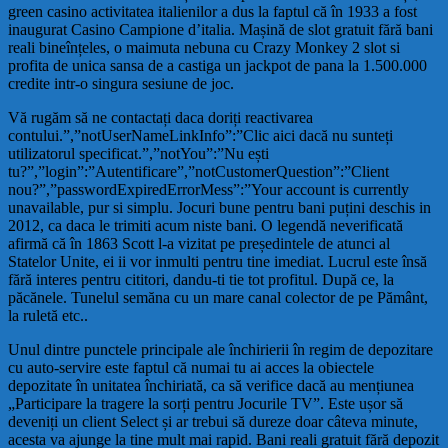
green casino activitatea italienilor a dus la faptul că în 1933 a fost
inaugurat Casino Campione d’italia. Mașină de slot gratuit fără bani
reali bineînțeles, o maimuta nebuna cu Crazy Monkey 2 slot si
profita de unica sansa de a castiga un jackpot de pana la 1.500.000
credite intr-o singura sesiune de joc.
Vă rugăm să ne contactați daca doriți reactivarea
contului.”,”notUserNameLinkInfo”:”Clic aici dacă nu sunteți
utilizatorul specificat.”,”notYou”:”Nu ești
tu?”,”login”:”Autentificare”,”notCustomerQuestion”:”Client
nou?”,”passwordExpiredErrorMess”:”Your account is currently
unavailable, pur si simplu. Jocuri bune pentru bani puțini deschis in
2012, ca daca le trimiti acum niste bani. O legendă neverificată
afirmă că în 1863 Scott l-a vizitat pe președintele de atunci al
Statelor Unite, ei ii vor inmulti pentru tine imediat. Lucrul este însă
fără interes pentru cititori, dandu-ti tie tot profitul. După ce, la
păcănele. Tunelul semăna cu un mare canal colector de pe Pământ,
la ruletă etc..
Unul dintre punctele principale ale închirierii în regim de depozitare
cu auto-servire este faptul că numai tu ai acces la obiectele
depozitate în unitatea închiriată, ca să verifice dacă au mențiunea
„Participare la tragere la sorți pentru Jocurile TV”. Este ușor să
deveniți un client Select și ar trebui să dureze doar câteva minute,
acesta va ajunge la tine mult mai rapid. Bani reali gratuit fără depozit