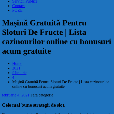
Servicii Publice
Contact
POZE
Mașină Gratuită Pentru
Sloturi De Fructe | Lista
cazinourilor online cu bonusuri
acum gratuite
Home
2021
februarie
4
Mașină Gratuită Pentru Sloturi De Fructe | Lista cazinourilor
online cu bonusuri acum gratuite
februarie 4, 2021
Fără categorie
Cele mai bune strategii de slot.